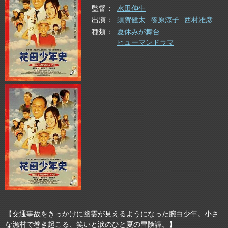
監督
水田伸生
出演
須賀健太
篠原涼子
西村雅彦
種類
夏休みが舞台
ヒューマンドラマ
【交通事故をきっかけに幽霊が見えるようになった腕白少年。小さ
な漁村で巻き起こる、笑いと涙のひと夏の冒険譚。】