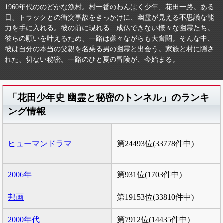
1960年代ののどかな漁村。村一番のわんぱく少年、花田一路。ある
日、トラックとの衝突事故をきっかけに、幽霊が見える不思議な能
力を手に入れる。彼の前に現れる、成仏できない様々な幽霊たち。
彼らの願いを叶えるため、一路は嫌々ながらも大奮闘。そんな中、
彼は自分の本当の父親を名乗る男の幽霊と出会う。家族と村に隠さ
れた、切ない秘密。一路のひと夏の冒険が、今始まる。
「花田少年史 幽霊と秘密のトンネル」のランキ
ング情報
ヒューマンドラマ
第24493位(33778件中)
2006年
第931位(1703件中)
邦画
第19153位(33810件中)
2000年代
第7912位(14435件中)