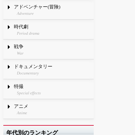
アドベンチャー(冒険)
Adventure
時代劇
Period drama
戦争
War
ドキュメンタリー
Documentary
特撮
Special effects
アニメ
Anime
年代別のランキング