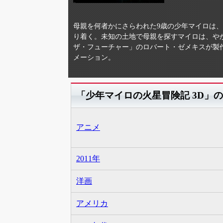
母親を何者かにさらわれた9歳の少年マイロは
り着く。未知の土地で母親を探すマイロは、や
ザ・フューチャー」のロバート・ゼメキスが製
メーション。
「少年マイロの火星冒険記 3D」
アニメ
2011年
洋画
アメリカ