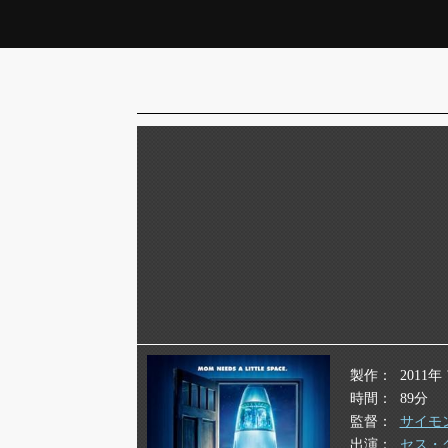
製作
2011
時間
89分
監督
サイモ
出演
セス・