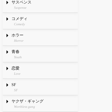
サスペンス
Suspense
コメディ
Comedy
ホラー
Horror
青春
Youth
恋愛
Love
SF
SF
ヤクザ・ギャング
Worthless gang