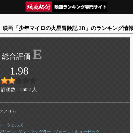
映画「少年マイロの火星冒険記 3D」のランキング情
E
1.98
評価数：
26051
人
年 アメリカ
ン・ウェルズ
グリーン
ダン・フォグラー
ジョーン・キューザック