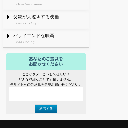
Detective Conan
父親が大泣きする映画
Father is Crying
バッドエンドな映画
Bad Ending
ここがダメ！こうしてほしい！
どんな些細なことでも構いません。
当サイトへのご意見を是非お聞かせください。
送信する