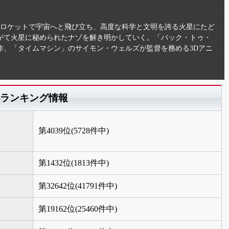
、ロケットで宇宙へと飛び立ち、高度な科学と文明を誇る火星にたど
がて火星に秘められたナゾを解き明かしていく。「バック・トゥ・
作、「タイムマシン」のサイモン・ウェルズが監督を務める3Dアニ
のランキング情報
第4039位(5728件中)
第1432位(1813件中)
第32642位(41791件中)
第19162位(25460件中)