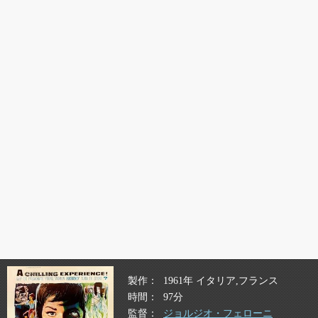
製作
1961年 イタリア,フランス
時間
97分
監督
ジョルジオ・フェローニ