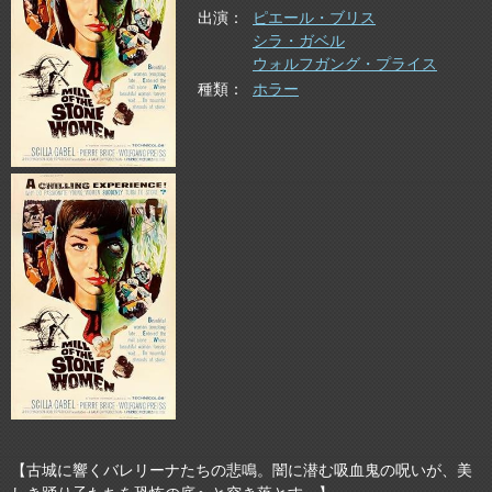
出演
ピエール・ブリス
シラ・ガベル
ウォルフガング・プライス
種類
ホラー
【古城に響くバレリーナたちの悲鳴。闇に潜む吸血鬼の呪いが、美