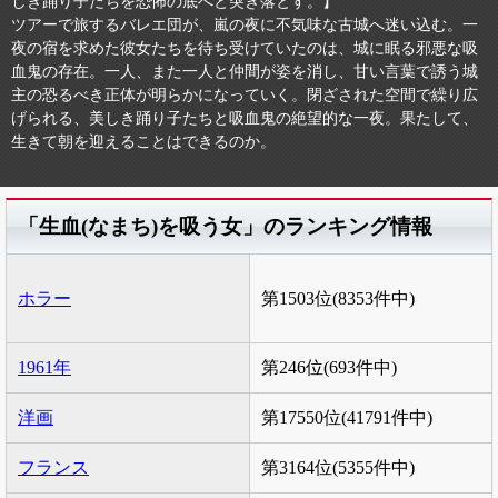
しき踊り子たちを恐怖の底へと突き落とす。】
ツアーで旅するバレエ団が、嵐の夜に不気味な古城へ迷い込む。一
夜の宿を求めた彼女たちを待ち受けていたのは、城に眠る邪悪な吸
血鬼の存在。一人、また一人と仲間が姿を消し、甘い言葉で誘う城
主の恐るべき正体が明らかになっていく。閉ざされた空間で繰り広
げられる、美しき踊り子たちと吸血鬼の絶望的な一夜。果たして、
生きて朝を迎えることはできるのか。
「生血(なまち)を吸う女」のランキング情報
ホラー
第1503位(8353件中)
1961年
第246位(693件中)
洋画
第17550位(41791件中)
フランス
第3164位(5355件中)