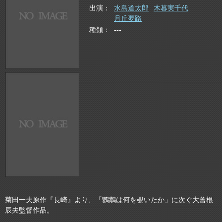
出演
水島道太郎
木暮実千代
月丘夢路
種類
---
菊田一夫原作『長崎』より、「鸚鵡は何を覗いたか」に次ぐ大曾根
辰夫監督作品。