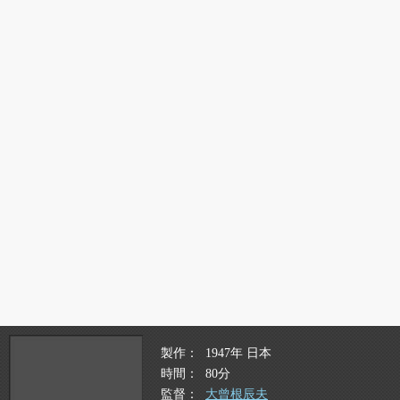
製作
1947年 日本
時間
80分
監督
大曾根辰夫