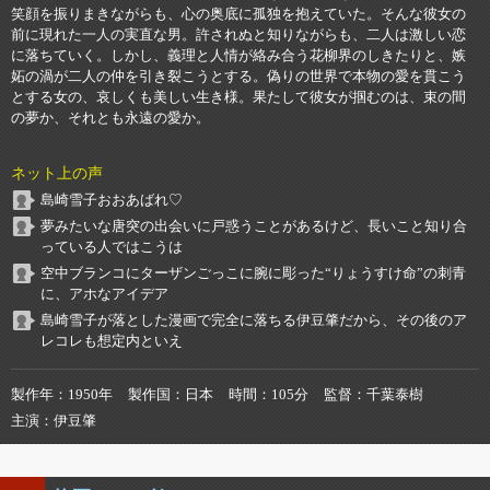
笑顔を振りまきながらも、心の奥底に孤独を抱えていた。そんな彼女の
前に現れた一人の実直な男。許されぬと知りながらも、二人は激しい恋
に落ちていく。しかし、義理と人情が絡み合う花柳界のしきたりと、嫉
妬の渦が二人の仲を引き裂こうとする。偽りの世界で本物の愛を貫こう
とする女の、哀しくも美しい生き様。果たして彼女が掴むのは、束の間
の夢か、それとも永遠の愛か。
ネット上の声
島崎雪子おおあばれ♡
夢みたいな唐突の出会いに戸惑うことがあるけど、長いこと知り合
っている人ではこうは
空中ブランコにターザンごっこに腕に彫った“りょうすけ命”の刺青
に、アホなアイデア
島崎雪子が落とした漫画で完全に落ちる伊豆肇だから、その後のア
レコレも想定内といえ
製作年
1950年
製作国
日本
時間
105分
監督
千葉泰樹
主演
伊豆肇