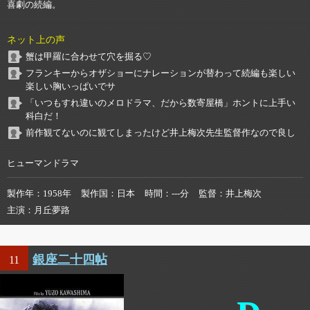
喜劇の続編。
ネット上の声
蟹は甲羅に合わせて穴を掘る♡
フランキーからオザショーにナレーションが替わって続編も楽しい
楽しい胸いっぱいでサ
「いつもすれ違いのメロドラマ、だから数寄屋橋」ホントに上手い
科白だ！
前作観てないのに観てしまったけど井上梅次先生監督作なので良し
ヒューマンドラマ
製作年
1958年
製作国
日本
時間
---分
監督
井上梅次
主演
月丘夢路
銀座二十四帖
11