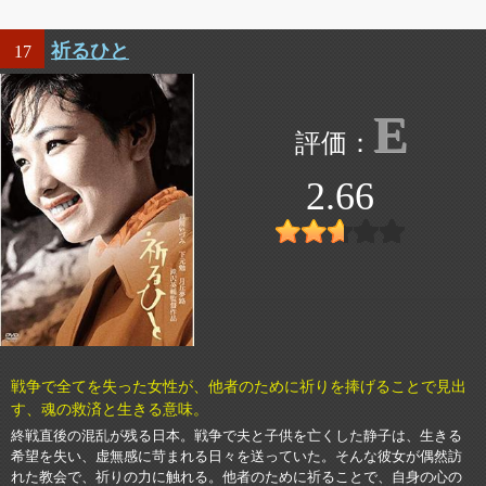
祈るひと
17
E
2.66
戦争で全てを失った女性が、他者のために祈りを捧げることで見出
す、魂の救済と生きる意味。
終戦直後の混乱が残る日本。戦争で夫と子供を亡くした静子は、生きる
希望を失い、虚無感に苛まれる日々を送っていた。そんな彼女が偶然訪
れた教会で、祈りの力に触れる。他者のために祈ることで、自身の心の