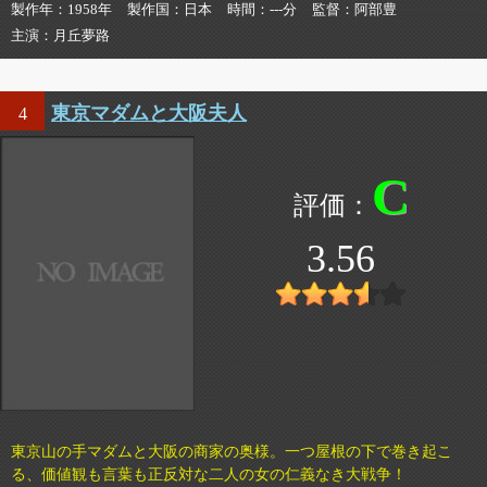
製作年
1958年
製作国
日本
時間
---分
監督
阿部豊
主演
月丘夢路
東京マダムと大阪夫人
4
C
3.56
東京山の手マダムと大阪の商家の奥様。一つ屋根の下で巻き起こ
る、価値観も言葉も正反対な二人の女の仁義なき大戦争！