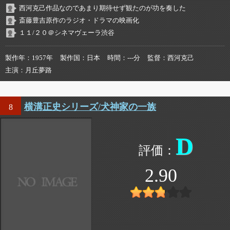
西河克己作品なのであまり期待せず観たのが功を奏した
斎藤豊吉原作のラジオ・ドラマの映画化
１１/２０＠シネマヴェーラ渋谷
製作年
1957年
製作国
日本
時間
---分
監督
西河克己
主演
月丘夢路
横溝正史シリーズ/犬神家の一族
8
D
2.90