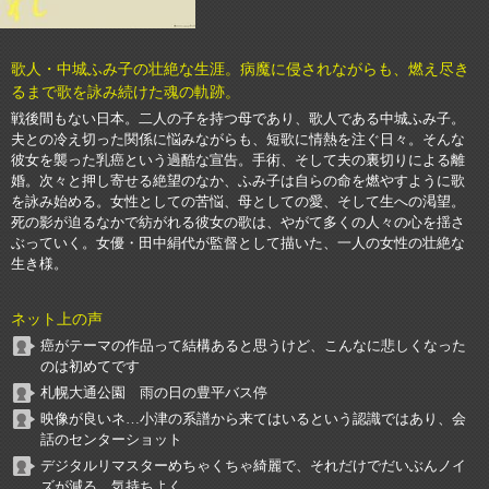
歌人・中城ふみ子の壮絶な生涯。病魔に侵されながらも、燃え尽き
るまで歌を詠み続けた魂の軌跡。
戦後間もない日本。二人の子を持つ母であり、歌人である中城ふみ子。
夫との冷え切った関係に悩みながらも、短歌に情熱を注ぐ日々。そんな
彼女を襲った乳癌という過酷な宣告。手術、そして夫の裏切りによる離
婚。次々と押し寄せる絶望のなか、ふみ子は自らの命を燃やすように歌
を詠み始める。女性としての苦悩、母としての愛、そして生への渇望。
死の影が迫るなかで紡がれる彼女の歌は、やがて多くの人々の心を揺さ
ぶっていく。女優・田中絹代が監督として描いた、一人の女性の壮絶な
生き様。
ネット上の声
癌がテーマの作品って結構あると思うけど、こんなに悲しくなった
のは初めてです
札幌大通公園 雨の日の豊平バス停
映像が良いネ…小津の系譜から来てはいるという認識ではあり、会
話のセンターショット
デジタルリマスターめちゃくちゃ綺麗で、それだけでだいぶんノイ
ズが減る、気持ちよく