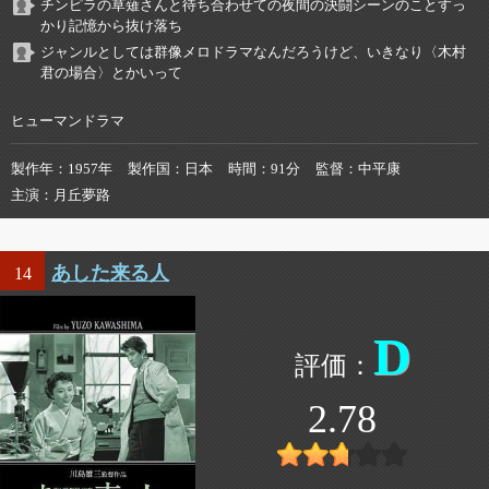
チンピラの草薙さんと待ち合わせての夜間の決闘シーンのことすっ
かり記憶から抜け落ち
ジャンルとしては群像メロドラマなんだろうけど、いきなり〈木村
君の場合〉とかいって
ヒューマンドラマ
製作年
1957年
製作国
日本
時間
91分
監督
中平康
主演
月丘夢路
あした来る人
14
D
2.78