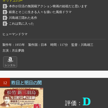
ネット上の声
本作が日活の無国籍アクション映画の始祖だと思います
銀座とそこに生きる人々を描いた風俗ドラマ
川島雄三隠れた名作
これは気に入った
ヒューマンドラマ
製作年
1955年
製作国
日本
時間
117分
監督
川島雄三
主演
月丘夢路
レンタル
昨日と明日の間
12
D