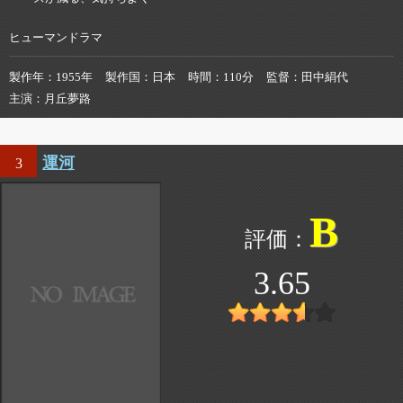
ヒューマンドラマ
製作年
1955年
製作国
日本
時間
110分
監督
田中絹代
主演
月丘夢路
運河
3
B
3.65