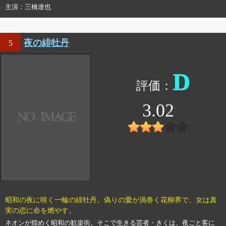
主演
三橋達也
夜の緋牡丹
5
D
3.02
昭和の夜に咲く一輪の緋牡丹。偽りの愛が渦巻く花柳界で、女は真
実の恋に命を燃やす。
ネオンが煌めく昭和の歓楽街。そこで生きる芸者・きくは、夜ごと客に