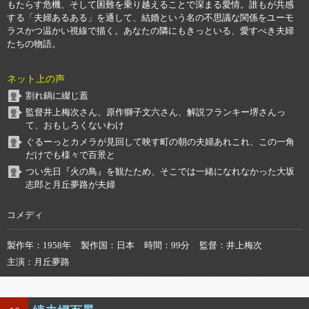
もたらす危機、そして困難を乗り越えることで深まる愛情。誰もが共感
する「夫婦あるある」を通して、結婚という名の不思議な関係をユーモ
ラスかつ温かい視線で描く。あなたの隣にもきっといる、愛すべき夫婦
たちの物語。
ネット上の声
割れ鍋に綴じ蓋
監督井上梅次さん、原作獅子文六さん、解説フランキー堺さんっ
て、おもしろくないわけ
ぐるーっとカメラが見回して映す町の朝の夫婦あれこれ、この一角
だけでも様々で百景と
つい先日『火の鳥』を観たため、そこでは一緒になれなかった大坂
志郎と月丘夢路が夫婦
コメディ
製作年
1958年
製作国
日本
時間
99分
監督
井上梅次
主演
月丘夢路