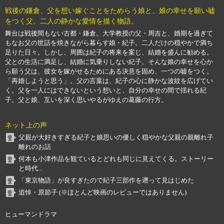
戦後の鎌倉、父を想い嫁ぐことをためらう娘と、娘の幸せを願い嘘
をつく父、二人の静かな愛情を描く物語。
舞台は戦後間もない古都・鎌倉。大学教授の父・周吉と、婚期を過ぎて
もなお父の世話を焼きながら暮らす娘・紀子。二人だけの穏やかで満ち
足りた日々。しかし、周囲は紀子の将来を案じ、結婚を盛んに勧める。
父との生活に満足し、結婚に気乗りしない紀子。そんな娘の幸せを心か
ら願う父は、彼女を嫁がせるためにある決意を固め、一つの嘘をつく。
「再婚しようと思う」。父の言葉は、紀子の心に静かな波紋を広げてい
く。父を一人にはできないという想いと、自分の幸せの間で揺れる紀
子。父と娘、互いを深く思いやるがゆえの葛藤の行方。
ネット上の声
父親が大好きすぎる紀子と娘思いの優しく穏やかな父親の親離れ子
離れのお話
何本も小津作品を観ているとどれも同じに見えてくる。ストーリー
と時代...
「東京物語」が良すぎたので紀子三部作を遡って見はじめた
追悼・原節子 (※ほとんど映画のレビューではありません)
ヒューマンドラマ