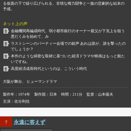
る仮面の下で繰り広げられる、非情な権力闘争と一族の悲劇的な結末の
予感。
ネット上の声
金融機関再編成時代、弱小都市銀行のオーナー親父が下克上を狙う
悪だくみを始めて、み
ラストシーンのパーティー会場での銃声 あれは誰が、誰を撃ったの
でしょうか？
本作のような綿密な取材に基づいた経済ドラマや映画はもっと観た
いですね。
高度経済成長時代というのは、こういう時代
大阪が舞台、 ヒューマンドラマ
製作年
1974年
製作国
日本
時間
211分
監督
山本薩夫
主演
佐分利信
永遠に答えず
7