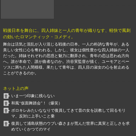
戦後日本を舞台に、四人姉妹と一人の青年が織りなす、軽快で風刺
の効いたロマンティック・コメディ。
舞台は活気と混乱が入り混じる戦後の日本。一人の朴訥な青年が、ある
美しい女性に心を奪われる。しかし、彼女は個性豊かな四人姉妹の一人
だった。姉妹それぞれの思惑と魅力に翻弄され、青年の恋は思わぬ方向
へ。誰が本命で、誰が曲者なのか。渋谷実監督が描く、ユーモアとペー
ソスに満ちた人間模様。果たして青年は、四人目の淑女の心を射止める
ことができるのか。
ネット上の声
いま一つ印象に残らない
和風“仮面舞踏会”！（爆笑）
ボロキレみたいななりで復員してきて昔の女を説教して回るモリ
マ、反対に上手いこと乗
復員して浦島状態のウブい森さまが荒んだ世界に真実と正しさを求
めていくかつてのマイ