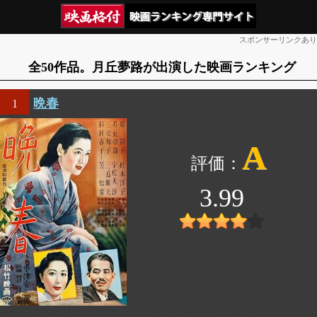
スポンサーリンクあり
全50作品。月丘夢路が出演した映画ランキング
晩春
1
A
3.99