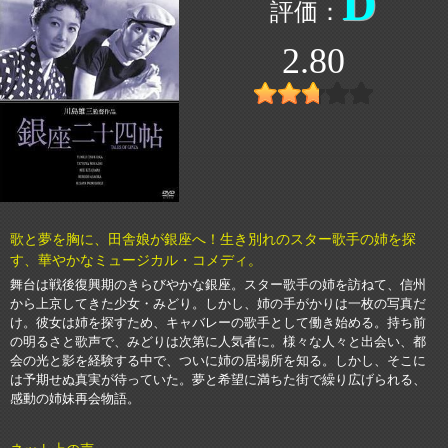
D
2.80
歌と夢を胸に、田舎娘が銀座へ！生き別れのスター歌手の姉を探
す、華やかなミュージカル・コメディ。
舞台は戦後復興期のきらびやかな銀座。スター歌手の姉を訪ねて、信州
から上京してきた少女・みどり。しかし、姉の手がかりは一枚の写真だ
け。彼女は姉を探すため、キャバレーの歌手として働き始める。持ち前
の明るさと歌声で、みどりは次第に人気者に。様々な人々と出会い、都
会の光と影を経験する中で、ついに姉の居場所を知る。しかし、そこに
は予期せぬ真実が待っていた。夢と希望に満ちた街で繰り広げられる、
感動の姉妹再会物語。