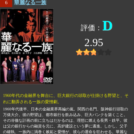
華麗なる一族
6
D
2.95
1960年代の金融界を舞台に、巨大銀行の頭取が仕掛ける野望と、そ
れに翻弄される一族の愛憎劇。
1960年代後半、日本の金融業界再編の嵐。関西の名門、阪神銀行頭取の
万俵大介。彼の野望は、都市銀行を飲み込み、巨大バンクを築くこと。
その冷徹な計画の前に立ちはだかるのは、理想に燃える長男・鉄平。彼
は父の銀行からの融資を元に、高炉建設という夢に邁進。しかし、父子
の確執、一族内に渦巻く嫉妬と愛憎が、彼らの運命を狂わせる。華麗な