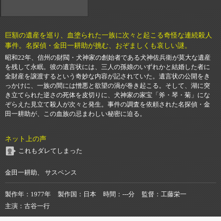
巨額の遺産を巡り、血塗られた一族に次々と起こる奇怪な連続殺人
事件。名探偵・金田一耕助が挑む、おぞましくも哀しい謎。
昭和22年、信州の財閥・犬神家の創始者である犬神佐兵衛が莫大な遺産
を残して永眠。彼の遺言状には、三人の孫娘のいずれかと結婚した者に
全財産を譲渡するという奇妙な内容が記されていた。遺言状の公開をき
っかけに、一族の間には憎悪と欲望の渦が巻き起こる。そして、湖に突
き立てられた逆さの死体を皮切りに、犬神家の家宝「斧・琴・菊」にな
ぞらえた見立て殺人が次々と発生。事件の調査を依頼された名探偵・金
田一耕助が、この血族の忌まわしい秘密に迫る。
ネット上の声
これもダレてしまった
金田一耕助、 サスペンス
製作年
1977年
製作国
日本
時間
---分
監督
工藤栄一
主演
古谷一行