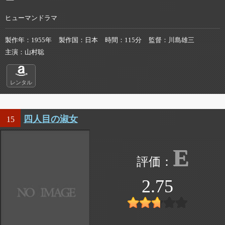
ヒューマンドラマ
製作年
1955年
製作国
日本
時間
115分
監督
川島雄三
主演
山村聡
レンタル
四人目の淑女
15
E
2.75