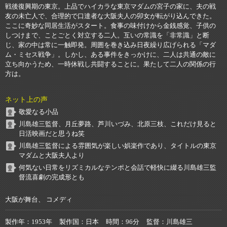
戦後復興期の東京。上品でハイカラな東京マダムの宮子の家に、夫の戦
友の未亡人で、合理的で口達者な大阪夫人の卯女が転がり込んできた。
ここに奇妙な同居生活がスタート。食事の味付けから金銭感覚、子供の
しつけまで、ことごとく対立する二人。互いの常識を「非常識」と断
じ、家の中は常に一触即発。周囲を巻き込み日夜繰り広げられる「マダ
ム・ミセス戦争」。しかし、ある事件をきっかけに、二人は共通の敵に
立ち向かうため、一時休戦し共闘することに。果たして二人の関係の行
方は。
ネット上の声
敬愛なる小品
川島雄三監督、月丘夢路、芦川いづみ、北原三枝、これだけ見ると
日活映画だと思うね笑
川島雄三監督による雰囲気が楽しい娯楽作であり、タイトルの東京
マダムと大阪夫人より
何気ない日常をリズミカルなテンポと会話で軽快に綴る川島雄三監
督流喜劇の完成形とも
大阪が舞台、 コメディ
製作年
1953年
製作国
日本
時間
96分
監督
川島雄三