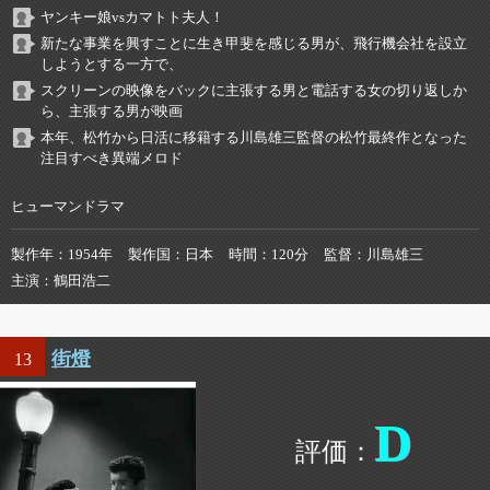
ヤンキー娘vsカマトト夫人！
新たな事業を興すことに生き甲斐を感じる男が、飛行機会社を設立
しようとする一方で、
スクリーンの映像をバックに主張する男と電話する女の切り返しか
ら、主張する男が映画
本年、松竹から日活に移籍する川島雄三監督の松竹最終作となった
注目すべき異端メロド
ヒューマンドラマ
製作年
1954年
製作国
日本
時間
120分
監督
川島雄三
主演
鶴田浩二
街燈
13
D