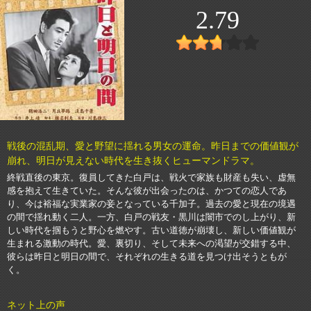
2.79
戦後の混乱期、愛と野望に揺れる男女の運命。昨日までの価値観が
崩れ、明日が見えない時代を生き抜くヒューマンドラマ。
終戦直後の東京。復員してきた白戸は、戦火で家族も財産も失い、虚無
感を抱えて生きていた。そんな彼が出会ったのは、かつての恋人であ
り、今は裕福な実業家の妾となっている千加子。過去の愛と現在の境遇
の間で揺れ動く二人。一方、白戸の戦友・黒川は闇市でのし上がり、新
しい時代を掴もうと野心を燃やす。古い道徳が崩壊し、新しい価値観が
生まれる激動の時代。愛、裏切り、そして未来への渇望が交錯する中、
彼らは昨日と明日の間で、それぞれの生きる道を見つけ出そうともが
く。
ネット上の声