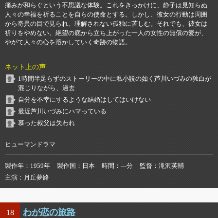
痛みが和らぐという不思議な体験。これをきっかけに、静子は見知らぬ
人々の幸福を祈ることを自らの使命とする。しかし、彼女の行動は周囲
から奇異の目で見られ、理解されない孤独に苦しむ。それでも、彼女は
祈りをやめない。絶望の底から立ち上がった一人の女性の無償の愛が、
やがて人々の心を溶かしていく奇跡の物語。
ネット上の声
1時間半足らずのストーリーの中に私小説の如く芦川いづみの独白が
混じりながら、過去
自分を不幸にするような結婚はしてはいけない
最近芦川いづみにハマっている
慕った叔父は失われ
ヒューマンドラマ
製作年
1959年
製作国
日本
時間
---分
監督
滝沢英輔
主演
月丘夢路
わが恋の旅路
18