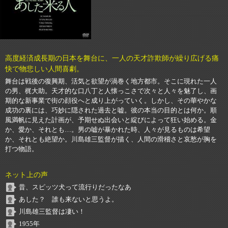
高度経済成長期の日本を舞台に、一人の天才詐欺師が繰り広げる痛
快で物悲しい人間喜劇。
舞台は戦後の復興期、活気と欲望が渦巻く地方都市。そこに現れた一人
の男、梶大助。天才的な口八丁と人懐っこさで次々と人々を魅了し、画
期的な新事業で街の顔役へと成り上がっていく。しかし、その華やかな
成功の裏には、巧妙に隠された過去と嘘。彼の本当の目的とは何か。順
風満帆に見えた計画が、予期せぬ出会いと綻びによって狂い始める。金
か、愛か、それとも…。男の嘘が暴かれた時、人々が見るものは希望
か、それとも絶望か。川島雄三監督が描く、人間の滑稽さと哀愁が胸を
打つ物語。
ネット上の声
昔、スピッツ犬って流行りだったなあ
あした？ 誰も来ないと思うよ。
川島雄三監督は凄い！
1955年