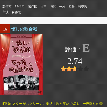
製作年
1948年
製作国
日本
時間
---分
監督
渋谷実
主演
森雅之
懐しの歌合戦
16
E
2.74
昭和のスターがスクリーンに集結！歌と笑いで綴る、一夜限りの豪