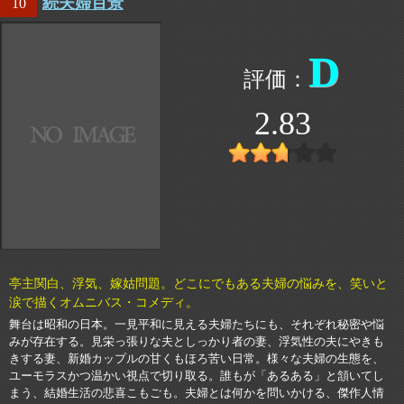
続夫婦百景
10
D
2.83
亭主関白、浮気、嫁姑問題。どこにでもある夫婦の悩みを、笑いと
涙で描くオムニバス・コメディ。
舞台は昭和の日本。一見平和に見える夫婦たちにも、それぞれ秘密や悩
みが存在する。見栄っ張りな夫としっかり者の妻、浮気性の夫にやきも
きする妻、新婚カップルの甘くもほろ苦い日常。様々な夫婦の生態を、
ユーモラスかつ温かい視点で切り取る。誰もが「あるある」と頷いてし
まう、結婚生活の悲喜こもごも。夫婦とは何かを問いかける、傑作人情