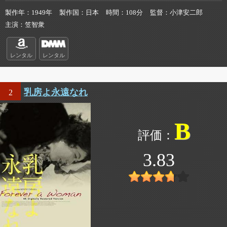
製作年
1949年
製作国
日本
時間
108分
監督
小津安二郎
主演
笠智衆
レンタル
レンタル
乳房よ永遠なれ
2
B
3.83