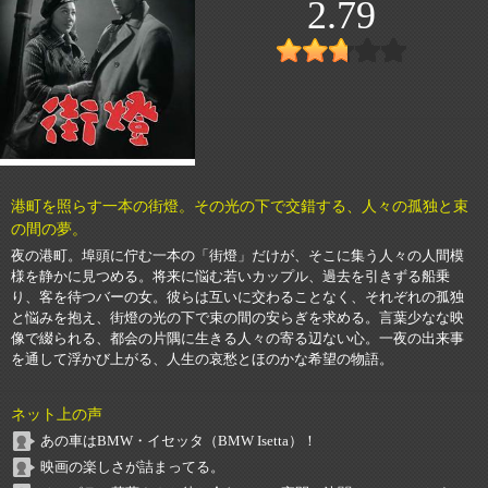
2.79
港町を照らす一本の街燈。その光の下で交錯する、人々の孤独と束
の間の夢。
夜の港町。埠頭に佇む一本の「街燈」だけが、そこに集う人々の人間模
様を静かに見つめる。将来に悩む若いカップル、過去を引きずる船乗
り、客を待つバーの女。彼らは互いに交わることなく、それぞれの孤独
と悩みを抱え、街燈の光の下で束の間の安らぎを求める。言葉少なな映
像で綴られる、都会の片隅に生きる人々の寄る辺ない心。一夜の出来事
を通して浮かび上がる、人生の哀愁とほのかな希望の物語。
ネット上の声
あの車はBMW・イセッタ（BMW Isetta）！
映画の楽しさが詰まってる。