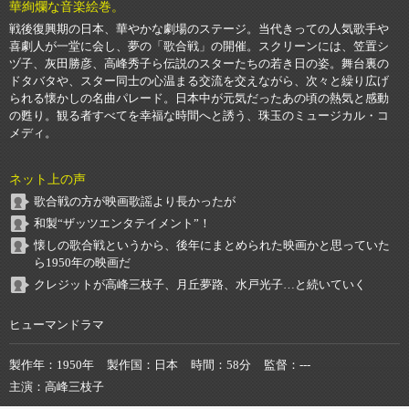
華絢爛な音楽絵巻。
戦後復興期の日本、華やかな劇場のステージ。当代きっての人気歌手や
喜劇人が一堂に会し、夢の「歌合戦」の開催。スクリーンには、笠置シ
ヅ子、灰田勝彦、高峰秀子ら伝説のスターたちの若き日の姿。舞台裏の
ドタバタや、スター同士の心温まる交流を交えながら、次々と繰り広げ
られる懐かしの名曲パレード。日本中が元気だったあの頃の熱気と感動
の甦り。観る者すべてを幸福な時間へと誘う、珠玉のミュージカル・コ
メディ。
ネット上の声
歌合戦の方が映画歌謡より長かったが
和製“ザッツエンタテイメント”！
懐しの歌合戦というから、後年にまとめられた映画かと思っていた
ら1950年の映画だ
クレジットが高峰三枝子、月丘夢路、水戸光子…と続いていく
ヒューマンドラマ
製作年
1950年
製作国
日本
時間
58分
監督
---
主演
高峰三枝子