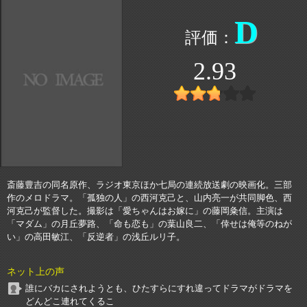
D
2.93
斎藤豊吉の同名原作、ラジオ東京ほか七局の連続放送劇の映画化。三部
作のメロドラマ。「孤独の人」の西河克己と、山内亮一が共同脚色、西
河克己が監督した。撮影は「愛ちゃんはお嫁に」の藤岡粂信。主演は
「マダム」の月丘夢路、「命も恋も」の葉山良二、「倖せは俺等のねが
い」の高田敏江、「反逆者」の浅丘ルリ子。
ネット上の声
誰にバカにされようとも、ひたすらにすれ違ってドラマがドラマを
どんどこ連れてくるこ