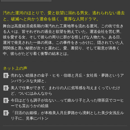
汚れた運河のほとりで、愛と欲望に溺れる男女。逃れられない過去
と、破滅へと向かう運命を描く、重厚な人間ドラマ。
舞台は高度経済成長期の薄汚れた工業地帯を流れる運河。この街で生き
る人々は、皆それぞれの過去と欲望を抱えていた。運送会社を営む男、
彼を愛する女、そして彼らの周りに群がる怪しげな人物たち。ある日、
運河で発見された一体の死体。この事件をきっかけに、隠されていた人
間関係と黒い秘密が次々と露わに。愛、裏切り、そして殺意が渦巻く
中、彼らがたどり着く衝撃の結末とは。
ネット上の声
売れない絵描きの金子・ヒモ・信雄と月丘・女社長・夢路というア
ンバランスな夫婦と、
美人で仕事ができて、まわりの人に劣等感を与えまくっていたけ
ど、ついにはみんなから
今日はどうも調子が出ない…って娘ルリ子と入った喫茶店でコーヒ
ーでも貰おうかの絵描
「日活のお姫様」が本格美人月丘夢路から溌剌とした美少女浅丘ル
リ子に、見事にバトン