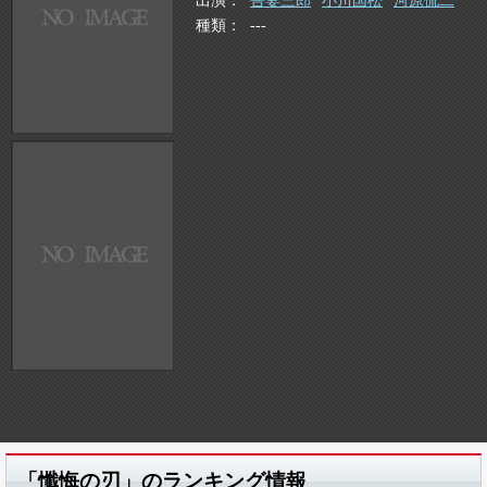
出演
吾妻三郎
小川国松
河原侃二
種類
---
「懺悔の刃」のランキング情報