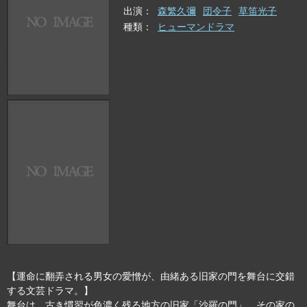
出演
森繁久彌
団令子
草笛光子
種類
ヒューマンドラマ
【運命に翻弄される男女の愛憎が、由緒ある旧家の門を舞台に交錯
する文芸ドラマ。】
舞台は、古き慣習が色濃く残る地方の旧家「沙羅の門」。その家の