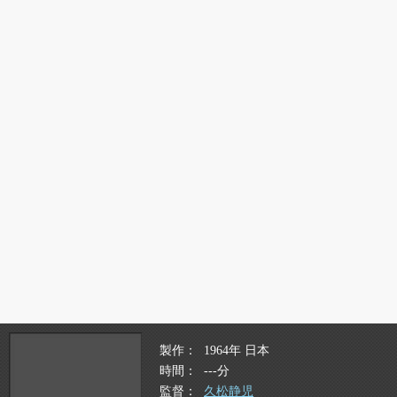
製作
1964年 日本
時間
---分
監督
久松静児