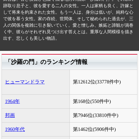
跡取り息子と、彼を愛する二人の女性。一人は家柄も良く、許嫁と
して将来を約束された女性。もう一人は、身分は低いが、純粋な心
で彼を慕う女性。家の存続、世間体、そして秘められた過去が、三
人の関係を複雑に引き裂いていく。愛と憎しみ、嫉妬と諦観が渦巻
く中、彼らがそれぞれ見つけ出す答えとは。重厚な人間模様を描き
出す、悲しくも美しい物語。
「沙羅の門」のランキング情報
ヒューマンドラマ
第12612位(33778件中)
1964年
第168位(550件中)
邦画
第7946位(33810件中)
1960年代
第1462位(5906件中)