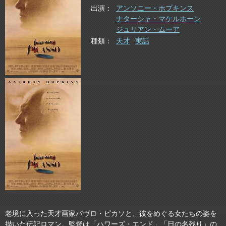
出演
アンソニー・ホプキンス
ナターシャ・マケルホーン
ジュリアン・ムーア
種類
天才
実話
老境に入った天才画家パヴロ・ピカソと、彼をめぐる女たちの姿を
描いた伝記ロマン。監督は「ハワーズ・エンド」「日の名残り」の