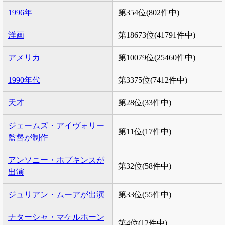
1996年
第354位(802件中)
洋画
第18673位(41791件中)
アメリカ
第10079位(25460件中)
1990年代
第3375位(7412件中)
天才
第28位(33件中)
ジェームズ・アイヴォリー
第11位(17件中)
監督が制作
アンソニー・ホプキンスが
第32位(58件中)
出演
ジュリアン・ムーアが出演
第33位(55件中)
ナターシャ・マケルホーン
第4位(12件中)