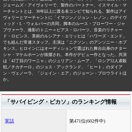
ジェームズ・アイヴォリーで、製作のパートナー、イスマイル・マ
ーチャントとは、30年以上に渡る名コンビで知られる。製作はアイ
ヴォリーとマーチャントに「イマジン／ジョン・レノン」のデイヴ
ィッド・L・ウォルパーの共同。脚本のルース・プローワー・ジャ
ブヴァーラ、撮影のトニー＝ピアス・ロバーツ、音楽のリチャー
ド・ロビンス、美術のルシアナ・エリッヒは「ハワーズ・エンド」
でも組んだ常連スタッフ。主演は「ニクソン」のアンソニー・ホプ
キンス。ヒロインにはオーディションで選ばれた舞台出身のナター
シャ・マケルホーンが抜擢され、本作がデビュー作となった。共演
は「42丁目のワーニャ」のジュリアン・ムーア、「ロシア52人虐殺
犯／チカチーロ」のジョス・アックランド、「ヒート」のダイア
ン・ヴェノーラ、「ジェイン・エア」のジョーン・プロウライトほ
か。
「サバイビング・ピカソ」のランキング情報
実話
第471位(602件中)