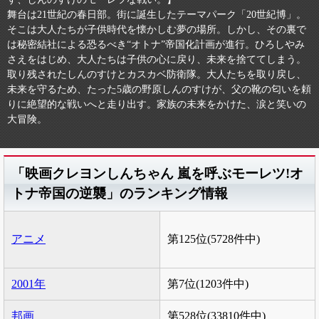
舞台は21世紀の春日部。街に誕生したテーマパーク「20世紀博」。
そこは大人たちが子供時代を懐かしむ夢の場所。しかし、その裏で
は秘密結社による恐るべき“オトナ”帝国化計画が進行。ひろしやみ
さえをはじめ、大人たちは子供の心に戻り、未来を捨ててしまう。
取り残されたしんのすけとカスカベ防衛隊。大人たちを取り戻し、
未来を守るため、たった5歳の野原しんのすけが、父の靴の匂いを頼
りに絶望的な戦いへと走り出す。家族の未来をかけた、涙と笑いの
大冒険。
「映画クレヨンしんちゃん 嵐を呼ぶモーレツ!オ
トナ帝国の逆襲」のランキング情報
アニメ
第125位(5728件中)
2001年
第7位(1203件中)
邦画
第528位(33810件中)