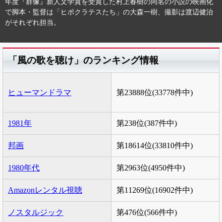
年度『群像』新人文学賞を受賞した村上春樹の同名の小説の映画化
で脚本・監督は「ヒポクラテスたち」の大森一樹、撮影は渡辺健治
がそれぞれ担当。
「風の歌を聴け」のランキング情報
ヒューマンドラマ
第23888位(33778件中)
1981年
第238位(387件中)
邦画
第18614位(33810件中)
1980年代
第2963位(4950件中)
Amazonレンタル視聴
第11269位(16902件中)
ノスタルジック
第476位(566件中)