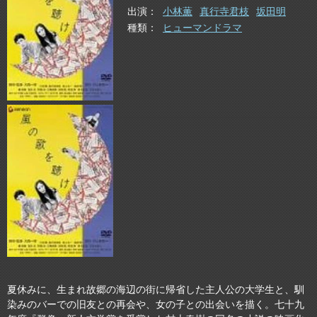
出演
小林薫
真行寺君枝
坂田明
種類
ヒューマンドラマ
夏休みに、生まれ故郷の海辺の街に帰省した主人公の大学生と、馴
染みのバーでの旧友との再会や、女の子との出会いを描く。七十九