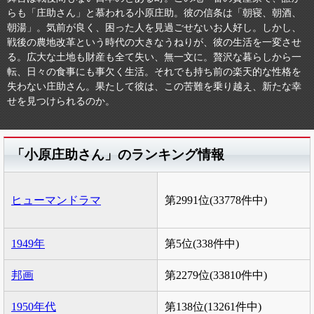
らも「庄助さん」と慕われる小原庄助。彼の信条は「朝寝、朝酒、
朝湯」。気前が良く、困った人を見過ごせないお人好し。しかし、
戦後の農地改革という時代の大きなうねりが、彼の生活を一変させ
る。広大な土地も財産も全て失い、無一文に。贅沢な暮らしから一
転、日々の食事にも事欠く生活。それでも持ち前の楽天的な性格を
失わない庄助さん。果たして彼は、この苦難を乗り越え、新たな幸
せを見つけられるのか。
「小原庄助さん」のランキング情報
ヒューマンドラマ
第2991位(33778件中)
1949年
第5位(338件中)
邦画
第2279位(33810件中)
1950年代
第138位(13261件中)