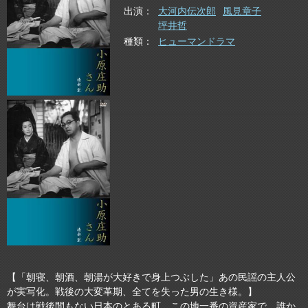
出演
大河内伝次郎
風見章子
坪井哲
種類
ヒューマンドラマ
【「朝寝、朝酒、朝湯が大好きで身上つぶした」あの民謡の主人公
が実写化。戦後の大変革期、全てを失った男の生き様。】
舞台は戦後間もない日本のとある町。この地一番の資産家で、誰か