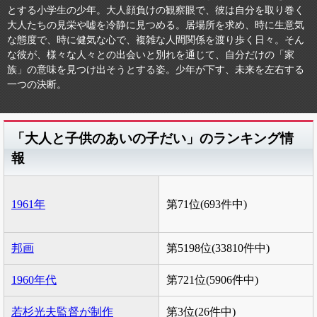
とする小学生の少年。大人顔負けの観察眼で、彼は自分を取り巻く
大人たちの見栄や嘘を冷静に見つめる。居場所を求め、時に生意気
な態度で、時に健気な心で、複雑な人間関係を渡り歩く日々。そん
な彼が、様々な人々との出会いと別れを通じて、自分だけの「家
族」の意味を見つけ出そうとする姿。少年が下す、未来を左右する
一つの決断。
「大人と子供のあいの子だい」のランキング情
報
1961年
第71位(693件中)
邦画
第5198位(33810件中)
1960年代
第721位(5906件中)
若杉光夫監督が制作
第3位(26件中)