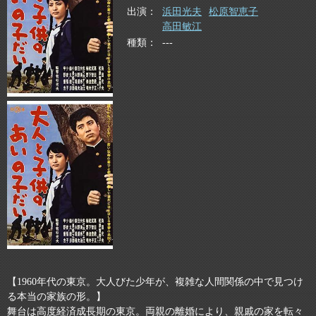
出演
浜田光夫
松原智恵子
高田敏江
種類
---
【1960年代の東京。大人びた少年が、複雑な人間関係の中で見つけ
る本当の家族の形。】
舞台は高度経済成長期の東京。両親の離婚により、親戚の家を転々