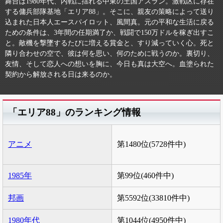
舞台は1980年代、内戦に揺れる中東の王国アスラン。激戦区に存在
する傭兵部隊基地「エリア88」。そこに、親友の策略によって送り
込まれた日本人エースパイロット、風間真。元の平和な生活に戻る
ための条件は、3年間の任期満了か、戦闘で150万ドルを稼ぎ出すこ
と。敵機を撃墜するたびに増える賞金と、すり減っていく心。死と
隣り合わせの空で、彼は何を思い、何のために戦うのか。裏切り、
友情、そして恋人への想いを胸に、今日も真は大空へ。血塗られた
契約から解放される日は来るのか。
「エリア88」のランキング情報
アニメ
第1480位(5728件中)
1985年
第99位(460件中)
邦画
第5592位(33810件中)
1980年代
第1044位(4950件中)