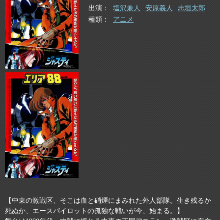
出演
塩沢兼人
安原義人
志垣太郎
種類
アニメ
【中東の激戦区、そこは血と硝煙にまみれた外人部隊。生き残るか
死ぬか、エースパイロットの孤独な戦いが今、始まる。】