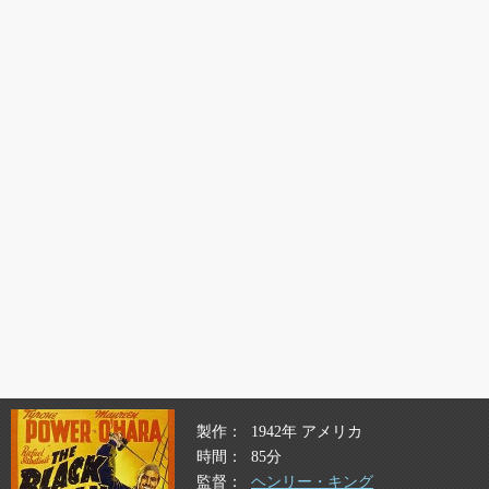
製作
1942年 アメリカ
時間
85分
監督
ヘンリー・キング