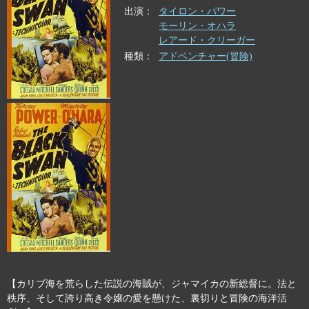
出演
タイロン・パワー
モーリン・オハラ
レアード・クリーガー
種類
アドベンチャー(冒険)
【カリブ海を荒らした伝説の海賊が、ジャマイカの新総督に。法と
秩序、そして誇り高き令嬢の愛を懸けた、裏切りと冒険の海洋活