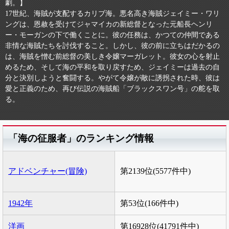
劇。】
17世紀、海賊が支配するカリブ海。悪名高き海賊ジェイミー・ワリ
ングは、恩赦を受けてジャマイカの新総督となった元船長ヘンリ
ー・モーガンの下で働くことに。彼の任務は、かつての仲間である
非情な海賊たちを討伐すること。しかし、彼の前に立ちはだかるの
は、海賊を憎む前総督の美しき令嬢マーガレット。彼女の心を射止
めるため、そして海の平和を取り戻すため、ジェイミーは過去の自
分と決別しようと奮闘する。やがて令嬢が敵に誘拐された時、彼は
愛と正義のため、再び伝説の海賊船「ブラックスワン号」の舵を取
る。
「海の征服者」のランキング情報
アドベンチャー(冒険)
第2139位(5577件中)
1942年
第53位(166件中)
洋画
第16928位(41791件中)