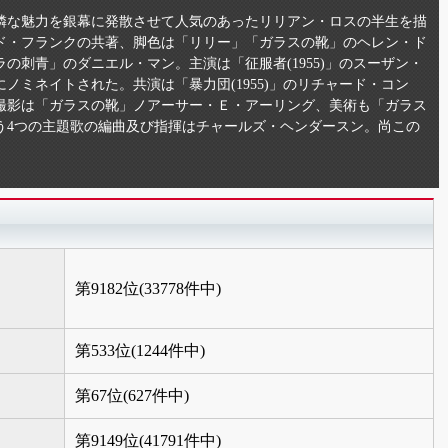
憐な魅力を銀幕に発散させて人気のあったリリアン・ロスの半生を描
ド・フランクの共著、脚色は「リリー」「ガラスの靴」のヘレン・ド
の刺青」のダニエル・マン。主演は「征服者(1955)」のスーザン・
ノミネイトされた。共演は「暴力団(1955)」のリチャード・コン
撮影は「ガラスの靴」ノアーサー・Ｅ・アーリング、美術も「ガラス
う4つの主題歌の編曲及び指揮はチャールズ・ヘンダースン。尚この
第9182位(33778件中)
第533位(1244件中)
第67位(627件中)
第9149位(41791件中)