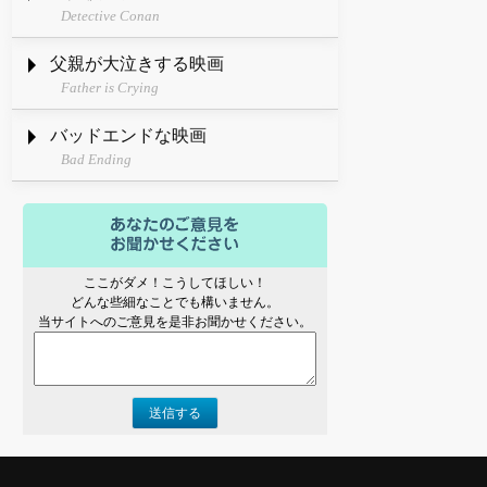
Detective Conan
父親が大泣きする映画
Father is Crying
バッドエンドな映画
Bad Ending
ここがダメ！こうしてほしい！
どんな些細なことでも構いません。
当サイトへのご意見を是非お聞かせください。
送信する