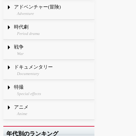
アドベンチャー(冒険)
Adventure
時代劇
Period drama
戦争
War
ドキュメンタリー
Documentary
特撮
Special effects
アニメ
Anime
年代別のランキング