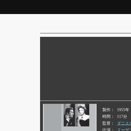
製作
1955
時間
117分
監督
ダニエ
出演
スーザ