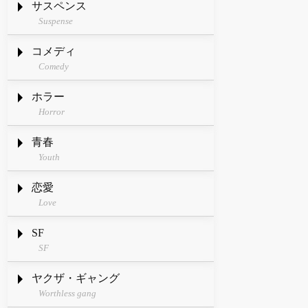
サスペンス
Suspense
コメディ
Comedy
ホラー
Horror
青春
Youth
恋愛
Love
SF
SF
ヤクザ・ギャング
Worthless gang