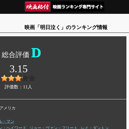
映画「明日泣く」のランキング情報
D
3.15
評価数：
11
人
年 アメリカ
ル・マン
ン・ヘイワード
ジョー・ヴァン・フリート
レイ・ダントン