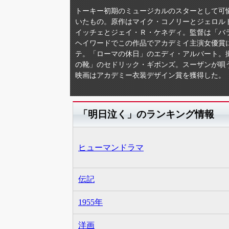
トーキー初期のミュージカルのスターとして可
いたもの。原作はマイク・コノリーとジェロル
イッチェとジェイ・Ｒ・ケネディ。監督は「バラ
ヘイワードでこの作品でアカデミイ主演女優賞に
テ。「ローマの休日」のエディ・アルバート。
の靴」のセドリック・ギボンズ。スーザンが唄
映画はアカデミー衣装デザイン賞を獲得した。
「明日泣く」のランキング情報
ヒューマンドラマ
伝記
1955年
洋画