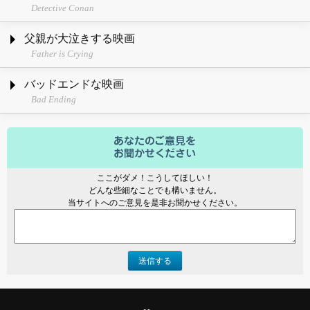
Detective Conan
父親が大泣きする映画
Father is Crying
バッドエンドな映画
Bad Ending
ここがダメ！こうしてほしい！
どんな些細なことでも構いません。
当サイトへのご意見を是非お聞かせください。
送信する