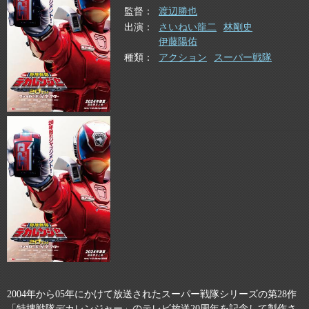
監督
渡辺勝也
出演
さいねい龍二
林剛史
伊藤陽佑
種類
アクション
スーパー戦隊
2004年から05年にかけて放送されたスーパー戦隊シリーズの第28作
「特捜戦隊デカレンジャー」のテレビ放送20周年を記念して製作さ