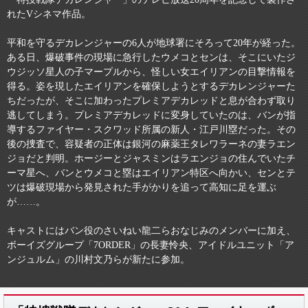
れたVシネマ作品。
平和を守るデカレンジャーの6人が地球署にそろって20年が経った。
ある日、爆破事件の現場に急行したウメコとセンは、そこにいたジ
ウジッソ星人の子マープルから、怪しい女エイリアンの目撃情報を
得る。姿を現したエイリアンを確保しようとするデカレンジャーた
ちだったが、そこに加わったプレミアデカレッドと息が合わず取り
逃してしまう。プレミアデカレッドに変身していたのは、バンが指
導するファイヤー・スクワッド所属の新人・江戸川塁だった。その
後の捜査で、容疑者の正体は銀河の麻薬王タレワラーネの妻ラエン
ジョだと判明。ホージーとジャスミンはラエンジョの住んでいたチ
ーマ星へ、バンとウメコと塁はエイリアン特区へ向かい、センとテ
ツは爆破現場から発見された手がかりを追って高知に足を運ぶ
が……。
キャストにはバン役のさいねい龍二らおなじみのメンバーに加え、
ボーイズグループ「7ORDER」の長妻怜央、アイドルユニット「ア
ンジュルム」の川村文乃らが新たに参加。