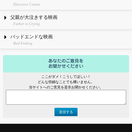
Detective Conan
父親が大泣きする映画
Father is Crying
バッドエンドな映画
Bad Ending
ここがダメ！こうしてほしい！
どんな些細なことでも構いません。
当サイトへのご意見を是非お聞かせください。
送信する