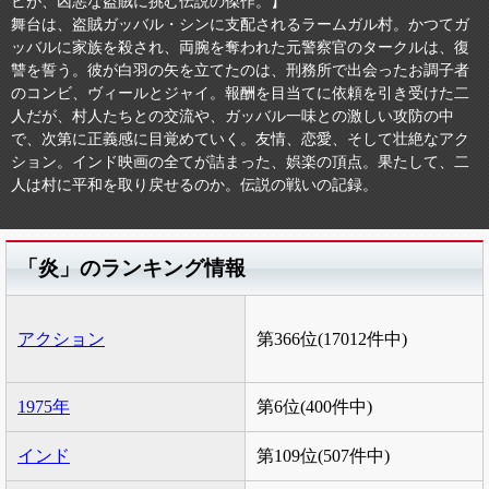
ビが、凶悪な盗賊に挑む伝説の傑作。】
舞台は、盗賊ガッバル・シンに支配されるラームガル村。かつてガ
ッバルに家族を殺され、両腕を奪われた元警察官のタークルは、復
讐を誓う。彼が白羽の矢を立てたのは、刑務所で出会ったお調子者
のコンビ、ヴィールとジャイ。報酬を目当てに依頼を引き受けた二
人だが、村人たちとの交流や、ガッバル一味との激しい攻防の中
で、次第に正義感に目覚めていく。友情、恋愛、そして壮絶なアク
ション。インド映画の全てが詰まった、娯楽の頂点。果たして、二
人は村に平和を取り戻せるのか。伝説の戦いの記録。
「炎」のランキング情報
アクション
第366位(17012件中)
1975年
第6位(400件中)
インド
第109位(507件中)