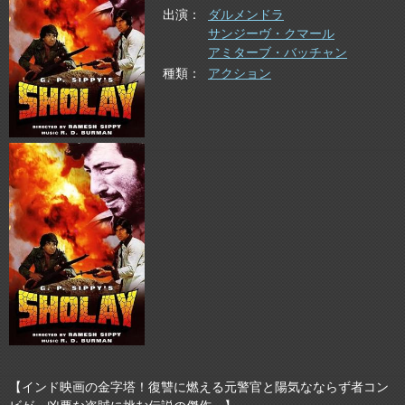
出演
ダルメンドラ
サンジーヴ・クマール
アミターブ・バッチャン
種類
アクション
【インド映画の金字塔！復讐に燃える元警官と陽気なならず者コン