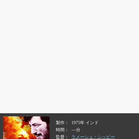
製作
1975年 インド
時間
---分
監督
ラメーシュ・シッピー