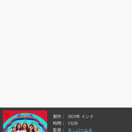
製作
2023年 インド
時間
132分
監督
Ｒ・バールキ