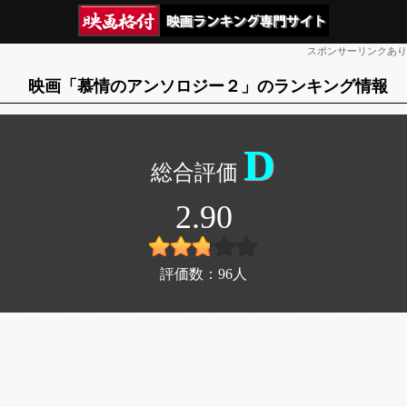
スポンサーリンクあり
映画「慕情のアンソロジー２」のランキング情報
D
2.90
評価数：
96
人