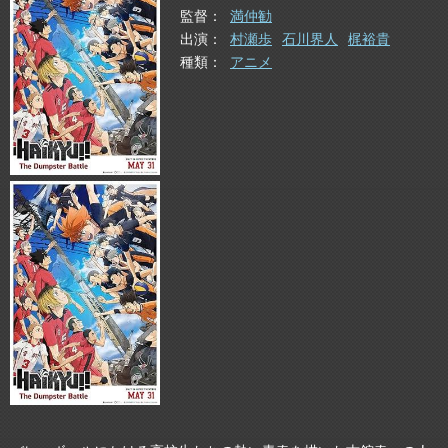
監督
満仲勧
出演
村瀬歩
石川界人
梶裕貴
種類
アニメ