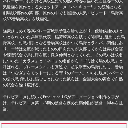
バレーボールにかける高校生たちの熱い青春を描いた古舘春一の人
気漫画を原作とする大ヒットアニメ「ハイキュー!!」の続編となる
劇場版2部作の第1部。原作の中でも屈指の人気エピソード「烏野高
校VS音駒高校」を映画化。
強豪ひしめく春高バレー宮城県予選を勝ち上がり、優勝候補のひと
つとされていた兵庫県代表・稲荷崎高校を破って3回戦に進出した烏
野高校。対戦相手となる音駒高校はかつて烏野とライバル関係にあ
り、一時は交流が減ったものの日向たちが入部してからは再び合宿
や練習試合で共に汗を流す良き仲間となっていた。その戦いは校名
についた「カラス」と「ネコ」の名前から「ゴミ捨て場の決戦」と
呼ばれる。プレースタイルも真逆で、超攻撃型の烏野に対し、音駒
は「つなぎ」をモットーにする守りのチーム。ついに現メンバーで
の公式戦初対決に臨むことになった彼らは、全国大会の舞台で白熱
の試合を繰り広げる。
テレビアニメに続いてProduction I.Gがアニメーション制作を手が
け、テレビアニメ第1～3期の監督を務めた満仲勧が監督・脚本を担
当。