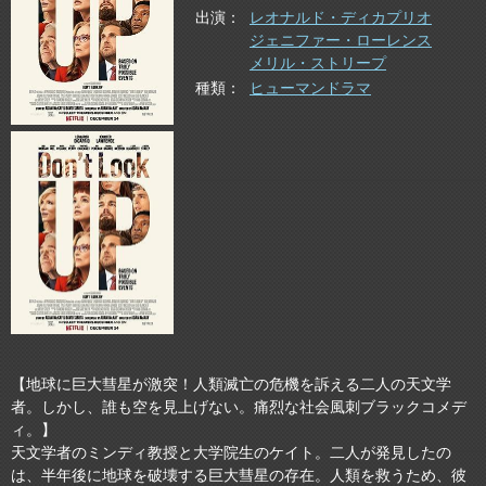
出演
レオナルド・ディカプリオ
ジェニファー・ローレンス
メリル・ストリープ
種類
ヒューマンドラマ
【地球に巨大彗星が激突！人類滅亡の危機を訴える二人の天文学
者。しかし、誰も空を見上げない。痛烈な社会風刺ブラックコメデ
ィ。】
天文学者のミンディ教授と大学院生のケイト。二人が発見したの
は、半年後に地球を破壊する巨大彗星の存在。人類を救うため、彼