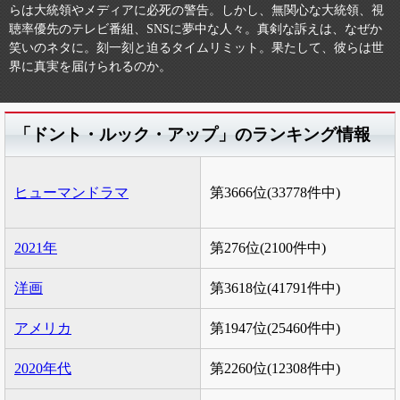
らは大統領やメディアに必死の警告。しかし、無関心な大統領、視
聴率優先のテレビ番組、SNSに夢中な人々。真剣な訴えは、なぜか
笑いのネタに。刻一刻と迫るタイムリミット。果たして、彼らは世
界に真実を届けられるのか。
「ドント・ルック・アップ」のランキング情報
ヒューマンドラマ
第3666位(33778件中)
2021年
第276位(2100件中)
洋画
第3618位(41791件中)
アメリカ
第1947位(25460件中)
2020年代
第2260位(12308件中)