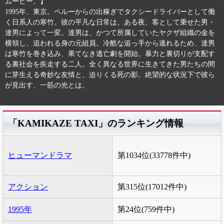
ムービー。】
1995年、東京。ペルーからの出稼ぎでタクシードライバーとして働
く日系人の寒竹。彼の平凡な日常は、ある夜、客として乗せた男・
達男によって一変。達男は、かつて所属していたヤクザ組織の金を
横領し、追われる身の元組員。冷酷な追っ手から逃れるため、達男
は寒竹を巻き込み、果てなき逃亡劇を開始。暴力と裏切りが支配す
る裏社会を疾走する二人。全く異なる世界に生きてきた男たちの間
に芽生える奇妙な友情と、迫りくる死の影。絶望的な状況下で彼ら
が見出す、一筋の光とは。
「KAMIKAZE TAXI」のランキング情報
ヒューマンドラマ
第1034位(33778件中)
アクション
第315位(17012件中)
1995年
第24位(759件中)