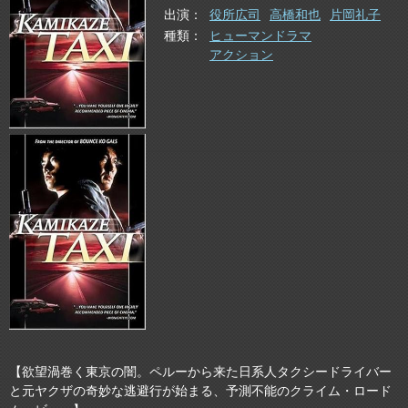
出演
役所広司
高橋和也
片岡礼子
種類
ヒューマンドラマ
アクション
【欲望渦巻く東京の闇。ペルーから来た日系人タクシードライバー
と元ヤクザの奇妙な逃避行が始まる、予測不能のクライム・ロード