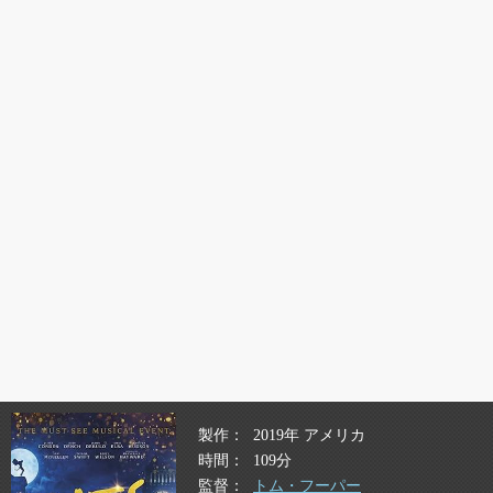
製作
2019年 アメリカ
時間
109分
監督
トム・フーパー