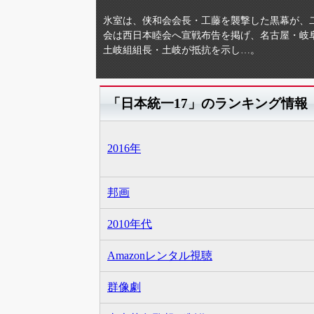
氷室は、侠和会会長・工藤を襲撃した黒幕が、
会は西日本睦会へ宣戦布告を掲げ、名古屋・岐
土岐組組長・土岐が抵抗を示し…。
「日本統一17」のランキング情報
2016年
邦画
2010年代
Amazonレンタル視聴
群像劇