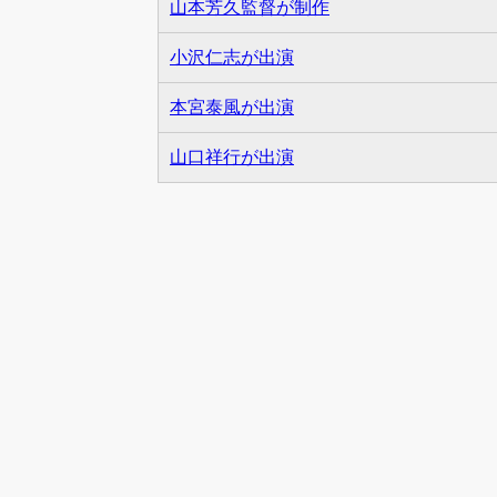
山本芳久監督が制作
小沢仁志が出演
本宮泰風が出演
山口祥行が出演