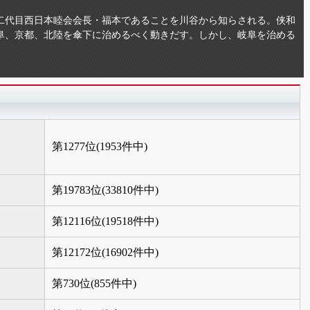
二代目西日本睦会会長・福本であることを川谷から知らされる。侠和
阜、京都、北陸を傘下に治めるべく動きだす。しかし、岐阜を治める
第1277位(1953件中)
第19783位(33810件中)
第12116位(19518件中)
第12172位(16902件中)
第730位(855件中)