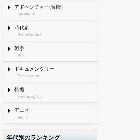
アドベンチャー(冒険)
Adventure
時代劇
Period drama
戦争
War
ドキュメンタリー
Documentary
特撮
Special effects
アニメ
Anime
年代別のランキング