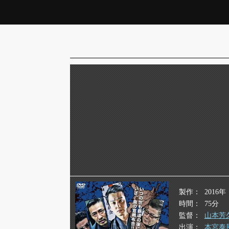
製作
2016年
時間
75分
監督
山本芳
出演
本宮泰