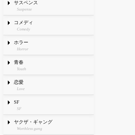
サスペンス
Suspense
コメディ
Comedy
ホラー
Horror
青春
Youth
恋愛
Love
SF
SF
ヤクザ・ギャング
Worthless gang