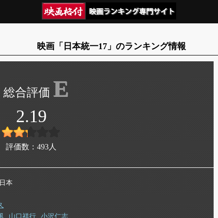
映画「日本統一17」のランキング情報
E
2.19
評価数：
493
人
 日本
久
風
山口祥行
小沢仁志