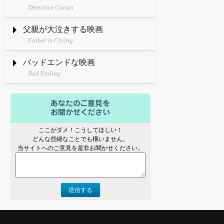
Detective Conan
父親が大泣きする映画
Father is Crying
バッドエンドな映画
Bad Ending
ここがダメ！こうしてほしい！
どんな些細なことでも構いません。
当サイトへのご意見を是非お聞かせください。
送信する