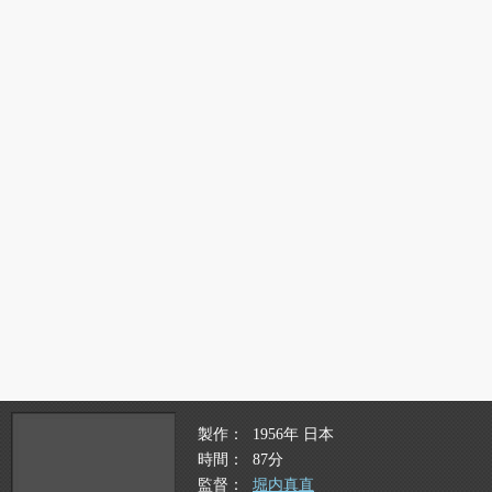
製作
1956年 日本
時間
87分
監督
堀内真直