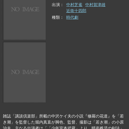
出演
中村芝雀
中村賀津雄
近衛十四郎
種類
時代劇
雑誌「講談倶楽部」所載の中沢ケイ夫の小説『修羅の花道』を「若
き潮」を監督した堀内真直が脚色、監督、撮影は「若き潮」の小原
治夫。主なる出演者は「「少年宮本武蔵」より 晴姿稚児の剣法」