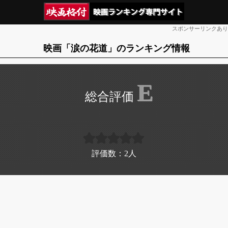
スポンサーリンクあり
映画「涙の花道」のランキング情報
E
評価数：
2
人