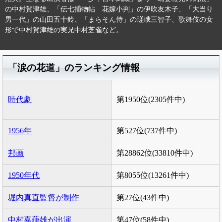
の中村賀津雄、「伝七捕物帖 花嫁小判」の伊吹友木子、「大当り
男一代」の山田五十鈴、「まらそん侍」の瑳峨三智子、歌舞伎の女
形で中村賀津雄の実兄中村芝雀など。
「涙の花道」のランキング情報
時代劇
第1950位(2305件中)
1956年
第527位(737件中)
邦画
第28862位(33810件中)
1950年代
第8055位(13261件中)
堀内真直監督が制作
第27位(43件中)
中村嘉葎雄が出演
第47位(58件中)