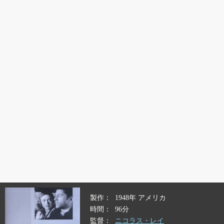
製作
1948年 アメリカ
時間
96分
監督
ニコラス・レイ