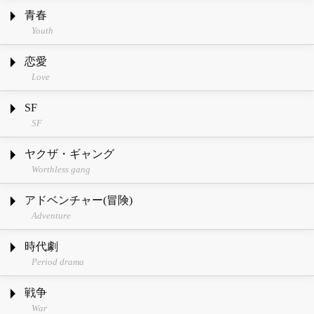
青春
Youth
恋愛
Love
SF
SF
ヤクザ・ギャング
Worthless gang
アドベンチャー(冒険)
Adventure
時代劇
Period drama
戦争
War