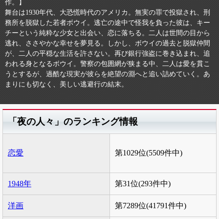
作。】
舞台は1930年代、大恐慌時代のアメリカ。無実の罪で投獄され、刑
務所を脱獄した若者ボウイ。逃亡の途中で怪我を負った彼は、キー
チーという純粋な少女と出会い、恋に落ちる。二人は世間の目から
逃れ、ささやかな幸せを夢見る。しかし、ボウイの過去と脱獄仲間
が、二人の平穏な生活を許さない。再び銀行強盗に巻き込まれ、追
われる身となるボウイ。警察の包囲網が狭まる中、二人は愛を貫こ
うとするが、過酷な現実が彼らを絶望の淵へと追い詰めていく。あ
まりにも切なく、美しい逃避行の結末。
「夜の人々」のランキング情報
恋愛
第1029位(5509件中)
1948年
第31位(293件中)
洋画
第7289位(41791件中)