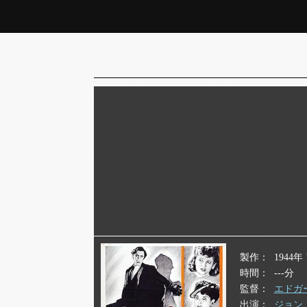
製作
1944
時間
---分
監督
エドガ
出演
ジョン