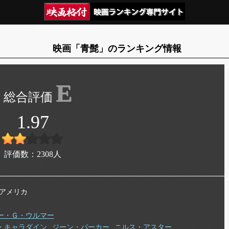
映画「青髭」のランキング情報
E
1.97
評価数：
2308
人
年 アメリカ
ー・Ｇ・ウルマー
・キャラダイン
ジーン・パーカー
ニルス・アスター