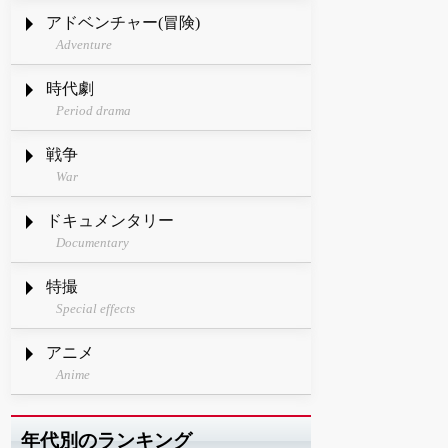
アドベンチャー(冒険)
Adventure
時代劇
Period drama
戦争
War
ドキュメンタリー
Documentary
特撮
Special effects
アニメ
Anime
年代別のランキング