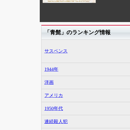
「青髭」のランキング情報
サスペンス
1944年
洋画
アメリカ
1950年代
連続殺人犯