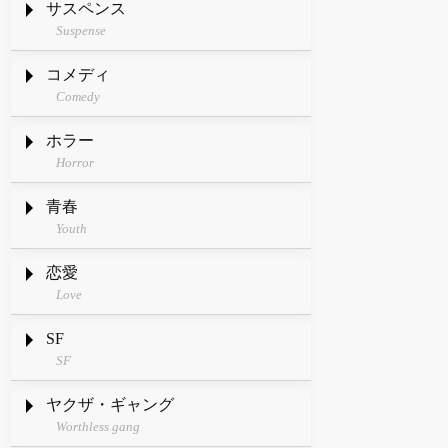
サスペンス
Suspense
コメディ
Comedy
ホラー
Horror
青春
Youth
恋愛
Love
SF
SF
ヤクザ・ギャング
Worthless gang