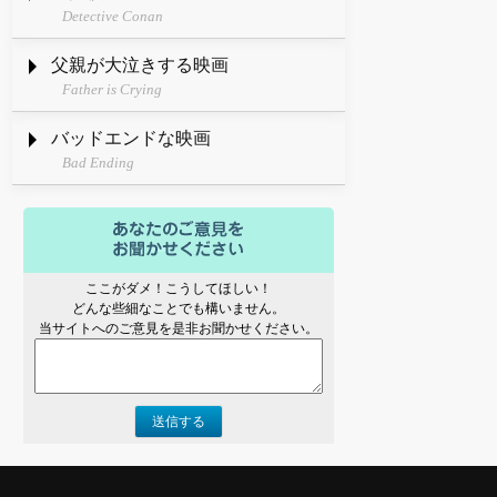
Detective Conan
父親が大泣きする映画
Father is Crying
バッドエンドな映画
Bad Ending
ここがダメ！こうしてほしい！
どんな些細なことでも構いません。
当サイトへのご意見を是非お聞かせください。
送信する