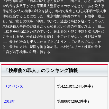
「わが母の記」「日本のいちばん長い日」「関ヶ原」など、話題作
や名作を多数手がける原田眞人監督がメガホンをとり、ある殺人事
件を巡る2人の検事の対立を描く。都内で発生した犯人不明の殺人事
件を担当することになった、東京地検刑事部のエリート検事・最上
と、駆け出しの検事・沖野。やがて、過去に時効を迎えてしまった
未解決殺人事件の容疑者だった松倉という男の存在が浮上し、最上
は松倉を執拗に追い詰めていく。最上を師と仰ぐ沖野も取り調べに
力を入れるが、松倉は否認を続け、手ごたえがない。沖野は次第
に、最上が松倉を犯人に仕立て上げようとしているのではないか
と、最上の方針に疑問を抱き始める。木村がエリート検事の最上、
二宮が若手検事の沖野に扮する。
「検察側の罪人」のランキング情報
サスペンス
第4221位(12445件中)
2018年
第890位(2092件中)