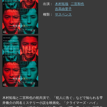
出演
木村拓哉
二宮和也
吉高由里子
種類
サスペンス
木村拓哉と二宮和也の初共演で、「犯人に告ぐ」などで知られる雫
井脩介の同名ミステリー小説を映画化。「クライマーズ・ハイ」