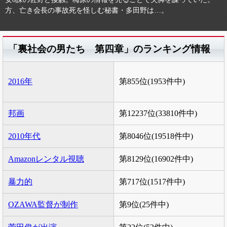
方、亡き会長の事故死を怪しむ秘書・多田野は…。
「裏社会の男たち 第四章」のランキング情報
2016年
第855位(1953件中)
邦画
第12237位(33810件中)
2010年代
第8046位(19518件中)
Amazonレンタル視聴
第8129位(16902件中)
暴力的
第717位(1517件中)
OZAWA監督が制作
第9位(25件中)