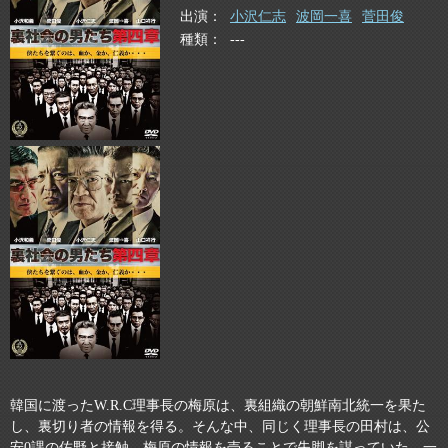
出演
小沢仁志
波岡一喜
菅田俊
種類
---
韓国に渡ったW.R.C理事長の梅原は、裏組織の朝鮮南北統一を果た
し、裏切り者の情報を得る。そんな中、同じく理事長の田村は、公
安0課の佐野と接触。梅原の情報を売ることで失脚を謀っていた。一