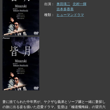
出演
奥田瑛二
北村一輝
吉本多香美
種類
ヒューマンドラマ
妻に捨てられた中年男が、ヤクザな義弟とソープ嬢と一緒に妻探し
の旅に出る姿を描いた恋愛ドラマ。監督は「極道懺悔録」の望月六