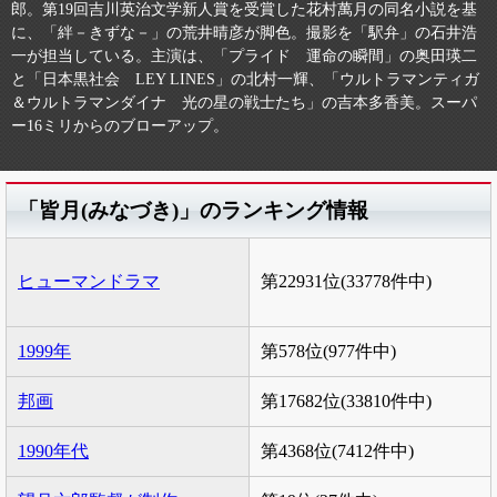
郎。第19回吉川英治文学新人賞を受賞した花村萬月の同名小説を基
に、「絆－きずな－」の荒井晴彦が脚色。撮影を「駅弁」の石井浩
一が担当している。主演は、「プライド 運命の瞬間」の奥田瑛二
と「日本黒社会 LEY LINES」の北村一輝、「ウルトラマンティガ
＆ウルトラマンダイナ 光の星の戦士たち」の吉本多香美。スーパ
ー16ミリからのブローアップ。
「皆月(みなづき)」のランキング情報
ヒューマンドラマ
第22931位(33778件中)
1999年
第578位(977件中)
邦画
第17682位(33810件中)
1990年代
第4368位(7412件中)