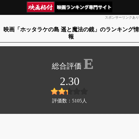
スポンサーリンクあり
映画「ホッタラケの島 遥と魔法の鏡」のランキング情
報
E
2.30
評価数：
5105
人