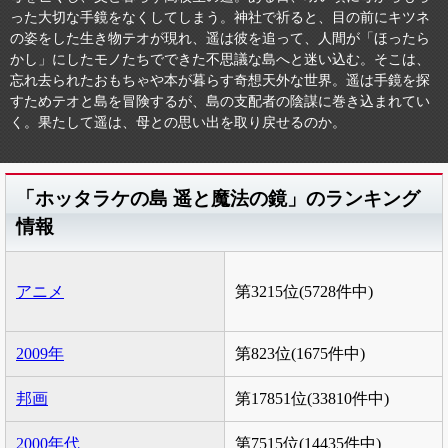
った大切な手鏡をなくしてしまう。神社で祈ると、目の前にキツネ
の姿をした生き物テオが現れ、遥は彼を追って、人間が「ほったら
かし」にしたモノたちでできた不思議な島へと迷い込む。そこは、
忘れ去られたおもちゃや本が暮らす奇想天外な世界。遥は手鏡を探
すためテオと島を冒険するが、島の支配者の陰謀に巻き込まれてい
く。果たして遥は、母との思い出を取り戻せるのか。
「ホッタラケの島 遥と魔法の鏡」のランキング
情報
アニメ
第3215位(5728件中)
2009年
第823位(1675件中)
邦画
第17851位(33810件中)
2000年代
第7515位(14435件中)