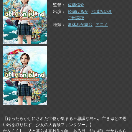
監督
佐藤信介
出演
綾瀬はるか
沢城みゆき
戸田菜穂
種類
夏休みが舞台
アニメ
【ほったらかしにされた宝物が集まる不思議な島へ。亡き母との思
い出を取り戻す、少女の大冒険ファンタジー。】
母を亡くし、父と暮らす高校生の遥。ある日、幼い頃に母からもら