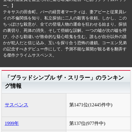
ー。】
テキサスの田舎町。バーの経営者マーティは、妻アビーと従業員レ
イの不倫関係を知り、私立探偵に二人の殺害を依頼。しかし、この
ちっぽけな殺意が、全ての登場人物の運命を狂わせる始まり。探偵
の裏切り、死体の消失、そして些細な誤解。一つの嘘が次の嘘を呼
び、小さな勘違いが致命的な疑心暗鬼を生む。誰もが自分以外の誰
かが犯人だと信じ込み、互いを探り合う恐怖の連鎖。コーエン兄弟
の記念すべきデビュー作にして、予測不能な展開が観る者を翻弄す
る傑作クライムサスペンス。
「ブラッドシンプル ザ・スリラー」のランキン
グ情報
サスペンス
第1471位(12445件中)
1999年
第137位(977件中)