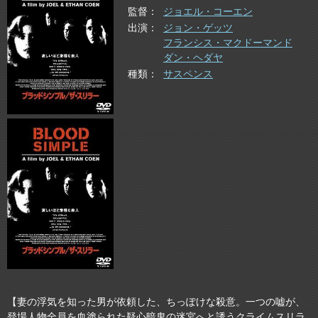
監督
ジョエル・コーエン
出演
ジョン・ゲッツ
フランシス・マクドーマンド
ダン・ヘダヤ
種類
サスペンス
【妻の浮気を知った男が依頼した、ちっぽけな殺意。一つの嘘が、
登場人物全員を血塗られた疑心暗鬼の迷宮へと誘うクライムスリラ