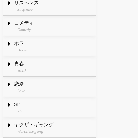
サスペンス
Suspense
コメディ
Comedy
ホラー
Horror
青春
Youth
恋愛
Love
SF
SF
ヤクザ・ギャング
Worthless gang