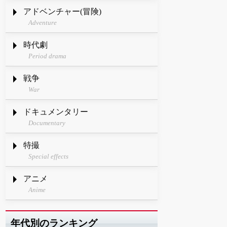
アドベンチャー(冒険)
Adventure
時代劇
Period drama
戦争
War
ドキュメンタリー
Documentary
特撮
Special effects
アニメ
Anime
年代別のランキング