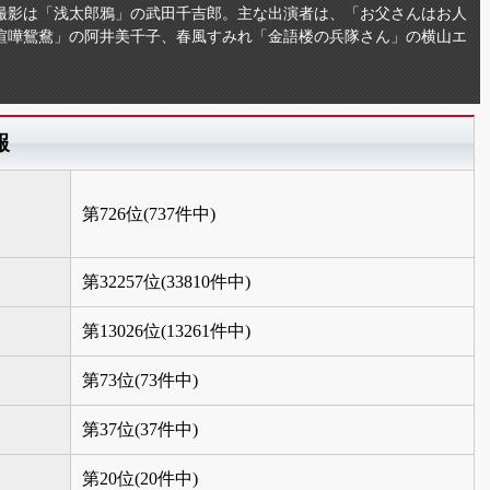
撮影は「浅太郎鴉」の武田千吉郎。主な出演者は、「お父さんはお人
喧嘩鴛鴦」の阿井美千子、春風すみれ「金語楼の兵隊さん」の横山エ
報
第726位(737件中)
第32257位(33810件中)
第13026位(13261件中)
第73位(73件中)
第37位(37件中)
第20位(20件中)