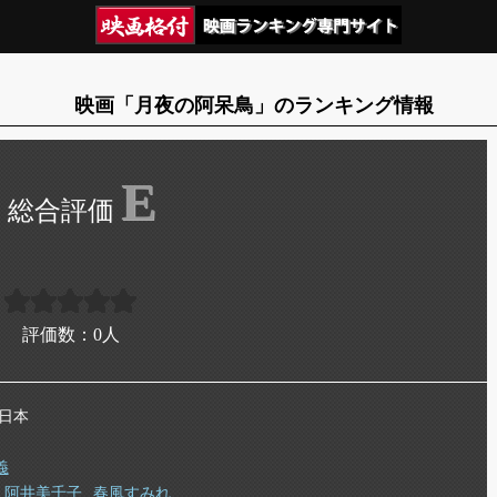
映画「月夜の阿呆鳥」のランキング情報
E
評価数：
0
人
 日本
義
阿井美千子
春風すみれ