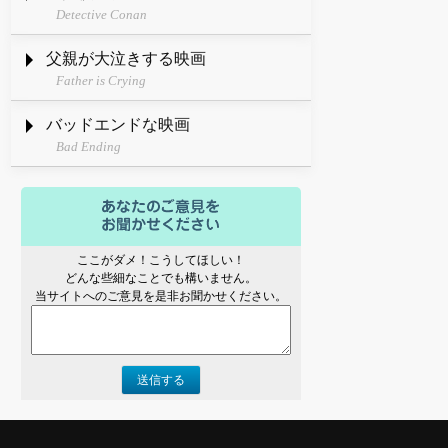
Detective Conan
父親が大泣きする映画
Father is Crying
バッドエンドな映画
Bad Ending
ここがダメ！こうしてほしい！
どんな些細なことでも構いません。
当サイトへのご意見を是非お聞かせください。
送信する