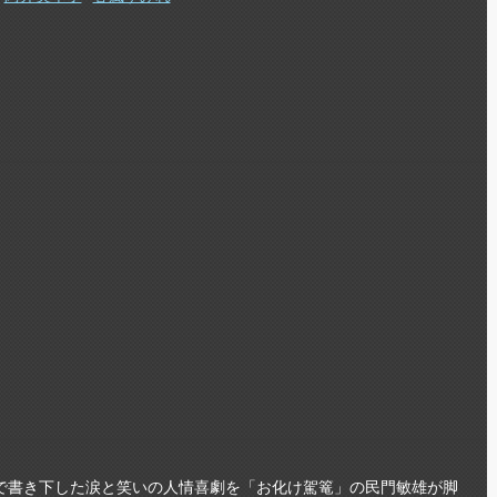
で書き下した涙と笑いの人情喜劇を「お化け駕篭」の民門敏雄が脚