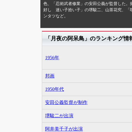
色、「忍術武者修業」の安田公義が監督した。
好し 迷い子拾い子」の堺駿二、山茶花究、「
ンタツなど。
「月夜の阿呆鳥」のランキング情
1956年
邦画
1950年代
安田公義監督が制作
堺駿二が出演
阿井美千子が出演