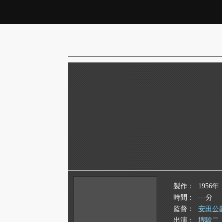
製作
1956年
時間
---分
監督
安田公
出演
堺駿二