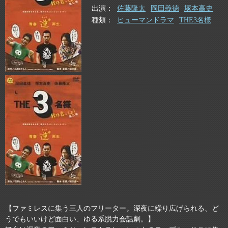
出演
佐藤隆太
岡田義徳
塚本高史
種類
ヒューマンドラマ
THE3名様
【ファミレスに集う三人のフリーター。深夜に繰り広げられる、ど
うでもいいけど面白い、ゆる系脱力会話劇。】