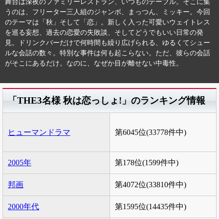
舞台は深夜のファミリーレストラン、いつものテーブル。そこに集
うのは、フリーター三人組のジャンボ、まっつん、ミッキー。今回
のテーマは「秋」そして「恋」。新しく入った可愛いウェイトレス
を巡る妄想、過去の恋愛の失敗談、そしてどうでもいい日常の発
見。ドリンクバーだけで何時間も繰り広げられる、ゆるくてシュー
ルな会話の数々。特別な事件は何も起こらない。ただ、彼らの会話
がそこにあるだけ。なのに、なぜか目が離せない中毒性。
「THE3名様 秋は恋っしょ!」のランキング情報
ヒューマンドラマ
第6045位(33778件中)
2005年
第178位(1599件中)
邦画
第4072位(33810件中)
2000年代
第1595位(14435件中)