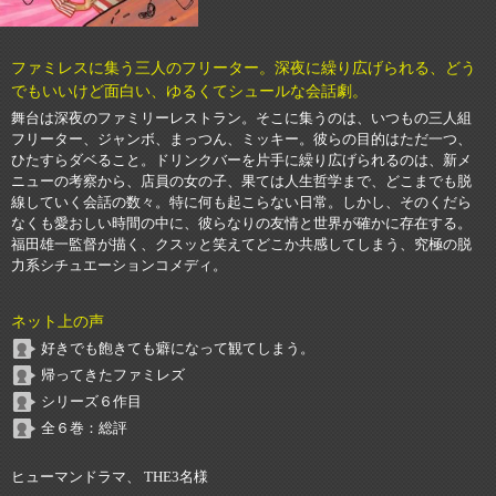
ファミレスに集う三人のフリーター。深夜に繰り広げられる、どう
でもいいけど面白い、ゆるくてシュールな会話劇。
舞台は深夜のファミリーレストラン。そこに集うのは、いつもの三人組
フリーター、ジャンボ、まっつん、ミッキー。彼らの目的はただ一つ、
ひたすらダベること。ドリンクバーを片手に繰り広げられるのは、新メ
ニューの考察から、店員の女の子、果ては人生哲学まで、どこまでも脱
線していく会話の数々。特に何も起こらない日常。しかし、そのくだら
なくも愛おしい時間の中に、彼らなりの友情と世界が確かに存在する。
福田雄一監督が描く、クスッと笑えてどこか共感してしまう、究極の脱
力系シチュエーションコメディ。
ネット上の声
好きでも飽きても癖になって観てしまう。
帰ってきたファミレズ
シリーズ６作目
全６巻：総評
ヒューマンドラマ、 THE3名様