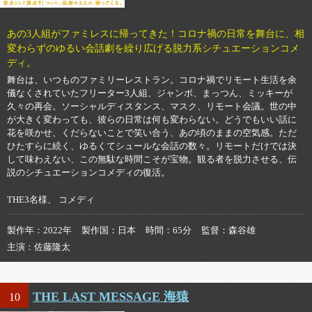
あの3人組がファミレスに帰ってきた！コロナ禍の日常を舞台に、相
変わらずのゆるい会話劇を繰り広げる脱力系シチュエーションコメ
ディ。
舞台は、いつものファミリーレストラン。コロナ禍でリモート生活を余
儀なくされていたフリーター3人組、ジャンボ、まっつん、ミッキーが
久々の再会。ソーシャルディスタンス、マスク、リモート会議。世の中
が大きく変わっても、彼らの日常は何も変わらない。どうでもいい話に
花を咲かせ、くだらないことで笑い合う、あの頃のままの空気感。ただ
ひたすらに続く、ゆるくてシュールな会話の数々。リモートだけでは決
して味わえない、この無駄な時間こそが宝物。観る者を脱力させる、伝
説のシチュエーションコメディの復活。
THE3名様、 コメディ
製作年
2022年
製作国
日本
時間
65分
監督
森谷雄
主演
佐藤隆太
THE LAST MESSAGE 海猿
10