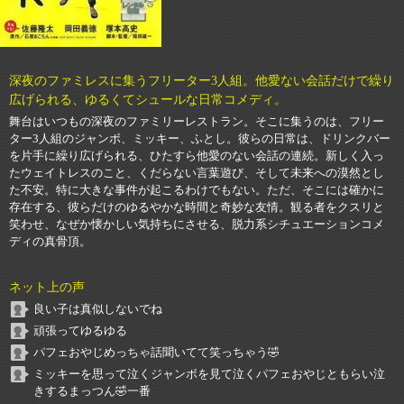
深夜のファミレスに集うフリーター3人組。他愛ない会話だけで繰り
広げられる、ゆるくてシュールな日常コメディ。
舞台はいつもの深夜のファミリーレストラン。そこに集うのは、フリー
ター3人組のジャンボ、ミッキー、ふとし。彼らの日常は、ドリンクバー
を片手に繰り広げられる、ひたすら他愛のない会話の連続。新しく入っ
たウェイトレスのこと、くだらない言葉遊び、そして未来への漠然とし
た不安。特に大きな事件が起こるわけでもない。ただ、そこには確かに
存在する、彼らだけのゆるやかな時間と奇妙な友情。観る者をクスリと
笑わせ、なぜか懐かしい気持ちにさせる、脱力系シチュエーションコメ
ディの真骨頂。
ネット上の声
良い子は真似しないでね
頑張ってゆるゆる
パフェおやじめっちゃ話聞いてて笑っちゃう🤣
ミッキーを思って泣くジャンボを見て泣くパフェおやじともらい泣
きするまっつん🤣一番