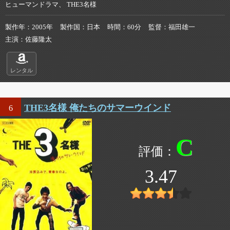
ヒューマンドラマ、 THE3名様
製作年
2005年
製作国
日本
時間
60分
監督
福田雄一
主演
佐藤隆太
レンタル
THE3名様 俺たちのサマーウインド
6
C
3.47