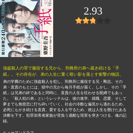
2.93
強盗殺人の罪で服役する兄から、刑務所の弟へ届き続ける「手
紙」。その存在が、弟の人生に重く暗い影を落とす衝撃の物語。
弟の学費のために強盗殺人を犯し、刑務所に服役する兄・剛志。その
弟・直貴のもとには、獄中の兄から毎月手紙が届く。しかし、その「手
紙」は兄弟の絆であると同時に、直貴の人生を狂わせる呪縛でもあっ
た。「殺人犯の弟」というレッテルは、彼の進学、就職、恋愛、そして
夢までも無慈悲に打ち砕いていく。社会の冷酷な偏見から逃れるため、
必死にもがき続ける直貴。愛する人を守るため、彼は人生を懸けたある
決断を下す。犯罪加害者家族が背負う過酷な現実を突きつける、魂の記
録。
ヒューマンドラマ