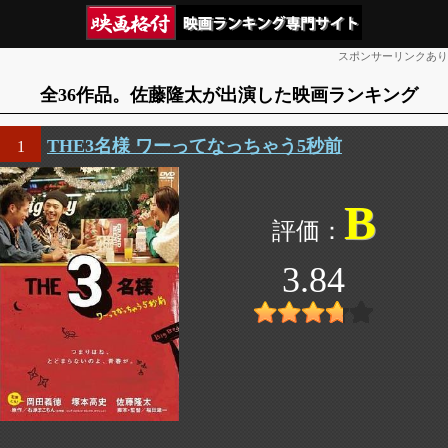
スポンサーリンクあり
全36作品。佐藤隆太が出演した映画ランキング
THE3名様 ワーってなっちゃう5秒前
1
B
3.84