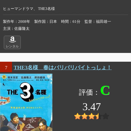
ヒューマンドラマ、 THE3名様
製作年
2008年
製作国
日本
時間
61分
監督
福田雄一
主演
佐藤隆太
レンタル
THE3名様 春はバリバリバイトっしょ！
7
C
3.47