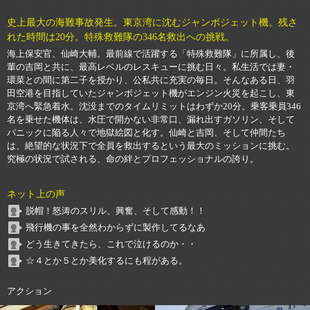
史上最大の海難事故発生。東京湾に沈むジャンボジェット機。残さ
れた時間は20分。特殊救難隊の346名救出への挑戦。
海上保安官、仙崎大輔。最前線で活躍する「特殊救難隊」に所属し、後
輩の吉岡と共に、最高レベルのレスキューに挑む日々。私生活では妻・
環菜との間に第二子を授かり、公私共に充実の毎日。そんなある日、羽
田空港を目指していたジャンボジェット機がエンジン火災を起こし、東
京湾へ緊急着水。沈没までのタイムリミットはわずか20分。乗客乗員346
名を乗せた機体は、水圧で開かない非常口、漏れ出すガソリン、そして
パニックに陥る人々で地獄絵図と化す。仙崎と吉岡、そして仲間たち
は、絶望的な状況下で全員を救出するという最大のミッションに挑む。
究極の状況で試される、命の絆とプロフェッショナルの誇り。
ネット上の声
脱帽！怒涛のスリル、興奮、そして感動！！
飛行機の事を全然わからずに製作してるなあ
どう生きてきたら、これで泣けるのか・・
☆４とか５とか美化するにも程がある。
アクション