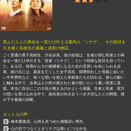
死んだ人との再会を一度だけ叶える案内人「ツナグ」。その役目を
引き継ぐ高校生の葛藤と成長の物語。
ごく普通の男子高校生、渋谷歩美。彼の祖母は、生者が望む死者との再
会を一度だけ仲介する「使者（ツナグ）」という特殊な役目を担ってい
た。ある日、祖母からその後継者になるための見習いを命じられる歩
美。彼の元には、親友を亡くした女子高生、喧嘩別れした母親に会いた
い中年男性など、様々な想いを抱えた依頼者たちが訪れる。彼らの願い
に触れる中で、歩美は人の死や残された者の想いという重い現実に直
面。本当に自分にこの大役が務まるのかという葛藤。生者と死者、双方
の想いを受け止める中で、彼自身が向き合うべき大切な人との関係。彼
が下す最後の決断。
ネット上の声
橋本愛激演。心情を見つめた感慨深い秀作。
心の目でつなぐときツナグは救いにつながる