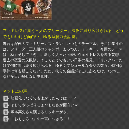
ファミレスに集う三人のフリーター。深夜に繰り広げられる、どう
でもいいけど面白い、ゆる系脱力会話劇。
舞台は深夜のファミリーレストラン、いつものテーブル。そこに集うの
は、フリーター三人組のジャンボ、まっつん、ミッキー。今回のテーマ
は「秋」そして「恋」。新しく入った可愛いウェイトレスを巡る妄想、
過去の恋愛の失敗談、そしてどうでもいい日常の発見。ドリンクバーだ
けで何時間も繰り広げられる、ゆるくてシュールな会話の数々。特別な
事件は何も起こらない。ただ、彼らの会話がそこにあるだけ。なのに、
なぜか目が離せない中毒性。
ネット上の声
映画化しなくてもよかったんでは･･･？
そしてやっぱりしょ〜もなさが面白いｗ
塚本高史さん演じるミッキーがさ、
「おもしろい」の一言につきる！！