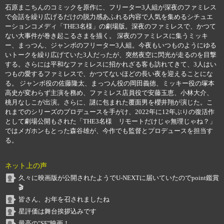
石原まこちんのコミックを原作に、フリーター3人組が深夜のファミレス
で会話を繰り広げるだけの脱力感あふれる内容で人気を集めるシチュエ
ーションコメディ「THE3名様」の劇場版。深夜のファミレスで、かつて
ない大事件が巻き起こるさまを描く。 深夜のファミレスに集うミッキ
ー、まっつん、ジャンボのフリーター3人組。今夜もいつものようにゆる
いトークを繰り広げていた3人だったが、突然夜空に閃光が走るのを目撃
する。さらには平和なファミレスに招かれざる客も訪れてきて、3人はい
つもの愛するファミレスで、かつてないほどの長い夜を迎えることにな
る。 ジャンボ役の佐藤隆太、まっつん役の岡田義徳、ミッキー役の塚本
高史が変わらず主演を務め、ファミレス店員役で安藤玉恵、小林大介、
桃月なしこが出演。さらに、謎に包まれた覆面男を櫻井翔が演じた。こ
れまでのシリーズのプロデュースを手がけ、2022年に12年ぶりの復活作
として劇場公開もされた「THE3名様 リモートだけじゃ無理じゃね？」
ではメガホンもとった森谷雄が、今作でも監督とプロデュースを担当す
る。
ネット上の声
久々に映画版が公開されたようでU-NEXTに届いていたのでpoint鑑賞
🎬
皆さん、お年を召されましたね
星評価は舞台挨拶込みです
最高の"SF"映画！