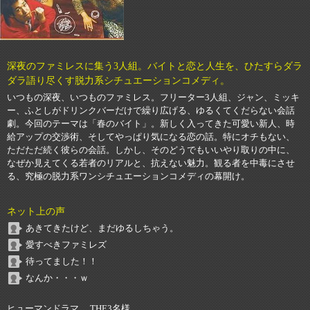
深夜のファミレスに集う3人組。バイトと恋と人生を、ひたすらダラ
ダラ語り尽くす脱力系シチュエーションコメディ。
いつもの深夜、いつものファミレス。フリーター3人組、ジャン、ミッキ
ー、ふとしがドリンクバーだけで繰り広げる、ゆるくてくだらない会話
劇。今回のテーマは「春のバイト」。新しく入ってきた可愛い新人、時
給アップの交渉術、そしてやっぱり気になる恋の話。特にオチもない、
ただただ続く彼らの会話。しかし、そのどうでもいいやり取りの中に、
なぜか見えてくる若者のリアルと、抗えない魅力。観る者を中毒にさせ
る、究極の脱力系ワンシチュエーションコメディの幕開け。
ネット上の声
あきてきたけど、まだゆるしちゃう。
愛すべきファミレズ
待ってました！！
なんか・・・ｗ
ヒューマンドラマ、 THE3名様