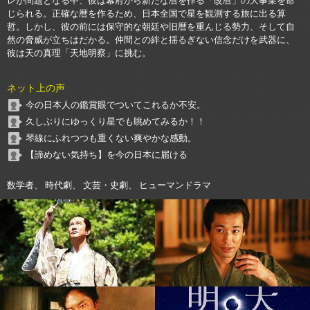
レが問題となる中、彼は幕府から新たな暦を作る「改暦」の大事業を命
じられる。正確な暦を作るため、日本全国で星を観測する旅に出る算
哲。しかし、彼の前には保守的な朝廷や旧暦を重んじる勢力、そして自
然の脅威が立ちはだかる。仲間との絆と揺るぎない信念だけを武器に、
彼は天の真理「天地明察」に挑む。
ネット上の声
今の日本人の鑑賞眼でついてこれるか不安。
久しぶりにゆっくり星でも眺めてみるか！！
琴線にふれつつも重くない爽やかな感動。
【諦めない気持ち】を今の日本に届ける
数学者、 時代劇、 文芸・史劇、 ヒューマンドラマ