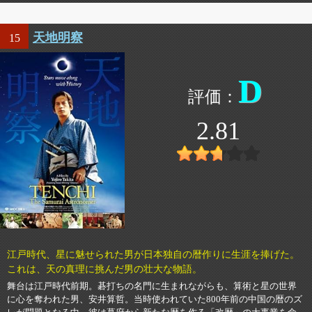
天地明察
15
D
2.81
江戸時代、星に魅せられた男が日本独自の暦作りに生涯を捧げた。
これは、天の真理に挑んだ男の壮大な物語。
舞台は江戸時代前期。碁打ちの名門に生まれながらも、算術と星の世界
に心を奪われた男、安井算哲。当時使われていた800年前の中国の暦のズ