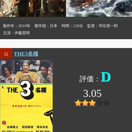
製作年
2010年
製作国
日本
時間
129分
監督
羽住英一郎
主演
伊藤英明
THE3名様
11
D
3.05