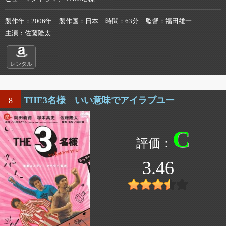
製作年
2006年
製作国
日本
時間
63分
監督
福田雄一
主演
佐藤隆太
レンタル
THE3名様 いい意味でアイラブユー
8
C
3.46