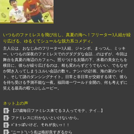
いつものファミレスを飛び出し、真夏の海へ！フリーター3人組が繰
り広げる、ゆるくてシュールな脱力系コメディ。
主人公は、おなじみのフリーター3人組、ジャンボ、まっつん、ミッキ
ー。いつもの深夜のファミレスでのグダグダな会話…のはずが、今回は
舞台を真夏の海辺のカフェへ。照りつける太陽の下、水着の美女たちを
横目に、彼らが繰り広げるのは、相も変わらずどうでもいい、でもなぜ
か聞き入ってしまうユルい会話の数々。ナンパの計画、海の家のバイ
ト、そして謎のダンシングナイト。日常と非日常が交錯する渚で、彼ら
を待ち受ける予測不能な一夜。福田雄一ワールド全開の、何も考えずに
笑える最高の暇つぶしムービー。
ネット上の声
【27歳毎日ファミレス来てる３人ってモテ、ナイ…】
ファミレスに行かないといけないから。
ﾊﾞｶっぽいけど、それが良いｯ！！
"ニート"いう名は格好良すぎるから