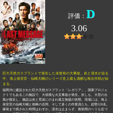
D
3.06
巨大天然ガスプラントで発生した未曾有の大事故。炎と浸水が迫る
中、海上保安官・仙崎大輔のシリーズ史上最も過酷な救出作戦が始
まる。
福岡沖に建設された巨大天然ガスプラント「レガリア」。国家プロジェ
クトでもあるこの施設で、大規模な火災事故が発生。折しも、大型の台
風が接近し、施設は炎と荒波にのまれ孤立無援の状態。現場には、海上
保安官の仙崎大輔と相棒の吉岡、そして多くの作業員たち、総勢328名。
爆発まで残された時間はわずか。浸水は止まらず、救助用のヘリも近づ