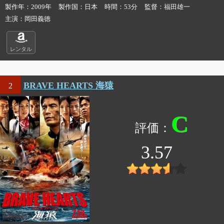
製作年
2009年
製作国
日本
時間
53分
監督
福田雄一
主演
岡田義徳
レンタル
BRAVE HEARTS 海猿
2
C
3.57