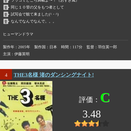
ツッコミどころ満載よ〜！（おすぎ風）
同じ１０管の父をもつ者として
試写会で観て来ました(^・^)
なんでなんでなんで。。。
ヒューマンドラマ
製作年
2005年
製作国
日本
時間
117分
監督
羽住英一郎
主演
伊藤英明
THE3名様 渚のダンシングナイト!
4
C
3.48