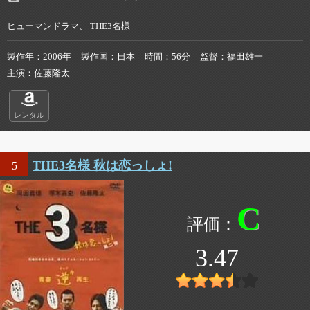
ヒューマンドラマ、 THE3名様
製作年
2006年
製作国
日本
時間
56分
監督
福田雄一
主演
佐藤隆太
レンタル
THE3名様 秋は恋っしょ!
5
C
3.47