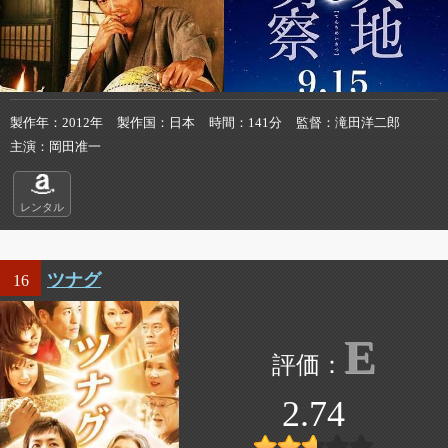
製作年
2012年
製作国
日本
時間
141分
監督
滝田洋二郎
主演
岡田准一
レンタル
ツナグ
16
E
2.74