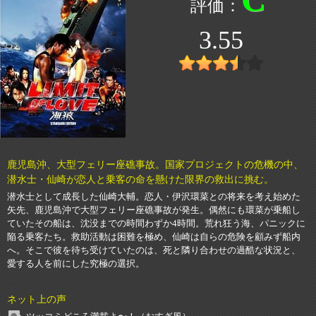
3.55
鹿児島沖、大型フェリー座礁事故。国家プロジェクトの危機の中、
潜水士・仙崎が恋人と乗客の命を懸けた限界の救出に挑む。
潜水士として成長した仙崎大輔。恋人・伊沢環菜との将来を考え始めた
矢先、鹿児島沖で大型フェリー座礁事故が発生。偶然にも環菜が乗船し
ていたその船は、沈没までの時間わずか4時間。荒れ狂う海、パニックに
陥る乗客たち。救助活動は困難を極め、仙崎は自らの危険を顧みず船内
へ。そこで彼を待ち受けていたのは、死と隣り合わせの過酷な状況と、
愛する人を前にした究極の選択。
ネット上の声