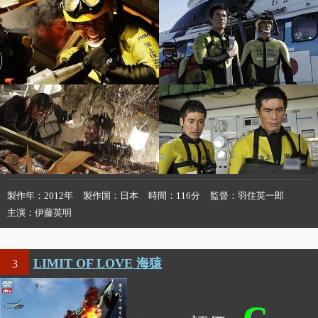
製作年
2012年
製作国
日本
時間
116分
監督
羽住英一郎
主演
伊藤英明
LIMIT OF LOVE 海猿
3
C