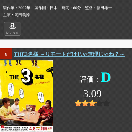
製作年
2007年
製作国
日本
時間
60分
監督
福田雄一
主演
岡田義徳
レンタル
THE3名様 ～リモートだけじゃ無理じゃね？～
9
D
3.09