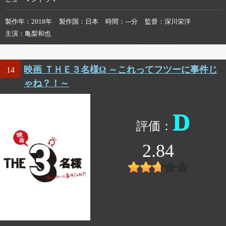
製作年
2018年
製作国
日本
時間
---分
監督
深川栄洋
主演
亀梨和也
映画 ＴＨＥ３名様Ω ～これってフツーに事件じ
14
ゃね？！～
D
2.84