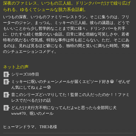
深夜のファミレス、いつもの三人組。ドリンクバーだけで繰り広げ
られる、ゆるくてシュールな脱力系会話劇。
いつもの深夜、いつものファミリーレストラン。そこに集うのは、フリ
ーターのジャン、まっつん、ミッキーの三人組。彼らの議題は、どうで
もいいことから少し哲学的なことまで実に様々。ドリンクバーを片手
に、ひたすら続く他愛のない会話。日常に潜む些細な可笑しさや、若者
特有の気だるい空気感。特別な事件は何も起こらない。ただ、そこにあ
るのは、見れば見るほど癖になる、独特の間と笑いに満ちた時間。究極
のシチュエーションコメディ。
ネット上の声
シリーズ10作目
ミッキーに呪いのチェーンメールが届くエピソード好き😁「ぜんぜ
ん気にしてねぇよー😰
昔このシリーズどハマりしてた！監督この人だったのか！！ファミ
レスでだべるだけの話
どんだけ犬行方不明になってんだよwと思ったら全部同じ犬
www#70、呪いのメール
ヒューマンドラマ、 THE3名様