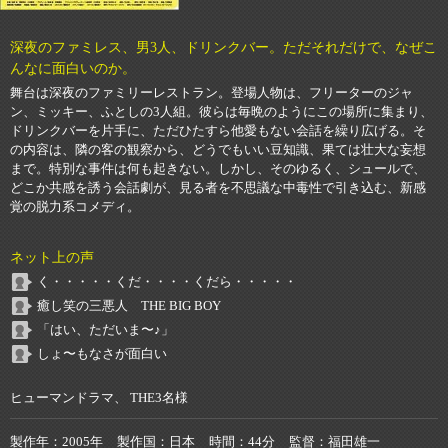
深夜のファミレス、男3人、ドリンクバー。ただそれだけで、なぜこ
んなに面白いのか。
舞台は深夜のファミリーレストラン。登場人物は、フリーターのジャ
ン、ミッキー、ふとしの3人組。彼らは毎晩のようにこの場所に集まり、
ドリンクバーを片手に、ただひたすら他愛もない会話を繰り広げる。そ
の内容は、隣の客の観察から、どうでもいい豆知識、果ては壮大な妄想
まで。特別な事件は何も起きない。しかし、そのゆるく、シュールで、
どこか共感を誘う会話劇が、見る者を不思議な中毒性で引き込む、新感
覚の脱力系コメディ。
ネット上の声
く・・・・・くだ・・・・くだら・・・・・
癒し笑の三悪人 THE BIG BOY
「はい、ただいま〜♪」
しょ〜もなさが面白い
ヒューマンドラマ、 THE3名様
製作年
2005年
製作国
日本
時間
44分
監督
福田雄一