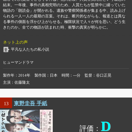
結末。一年後、事件の真相究明のため、人質たちが監禁中に綴っていた
物語の「朗読会」が開かれる。遺族や警察関係者が集まる中、読み上げ
られる一人一人の最期の言葉。それは、断片的ながらも、報道とは異な
る事件の側面を浮かび上がらせる。極限状況で人々が何を思い、どう生
きたのか。全ての物語が読まれた時、衝撃の真実が明らかに。
ネット上の声
平凡な人たちの私小説
ヒューマンドラマ
製作年
2014年
製作国
日本
時間
---分
監督
谷口正晃
主演
佐藤隆太
東野圭吾 手紙
13
D