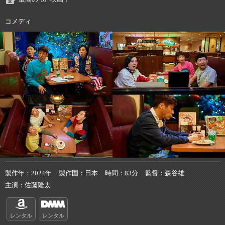
コメディ
製作年
2024年
製作国
日本
時間
83分
監督
森谷雄
主演
佐藤隆太
レンタル
レンタル