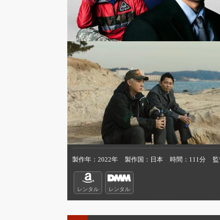
製作年
2022年
製作国
日本
時間
111分
監
レンタル
レンタル