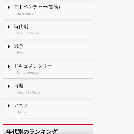
アドベンチャー(冒険)
Adventure
時代劇
Period drama
戦争
War
ドキュメンタリー
Documentary
特撮
Special effects
アニメ
Anime
年代別のランキング