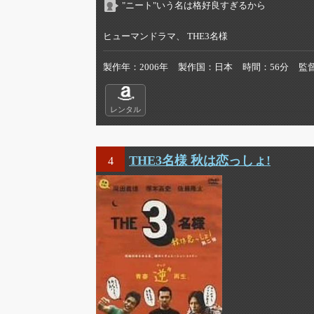
"ニート"いう名は格好良すぎるから
ヒューマンドラマ、 THE3名様
製作年
2006年
製作国
日本
時間
56分
監
レンタル
THE3名様 秋は恋っしょ!
4