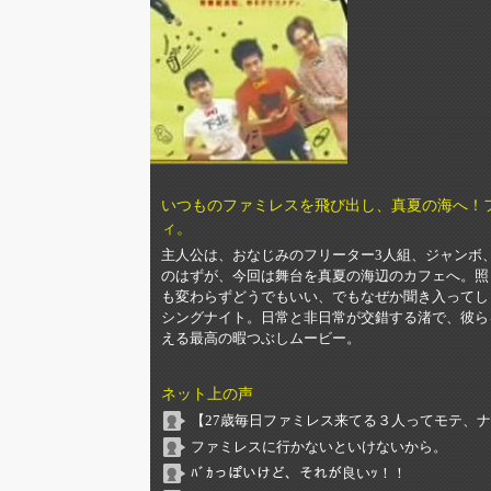
いつものファミレスを飛び出し、真夏の海へ！
ィ。
主人公は、おなじみのフリーター3人組、ジャンボ
のはずが、今回は舞台を真夏の海辺のカフェへ。照
も変わらずどうでもいい、でもなぜか聞き入ってし
シングナイト。日常と非日常が交錯する渚で、彼ら
える最高の暇つぶしムービー。
ネット上の声
【27歳毎日ファミレス来てる３人ってモテ、
ファミレスに行かないといけないから。
ﾊﾞｶっぽいけど、それが良いｯ！！