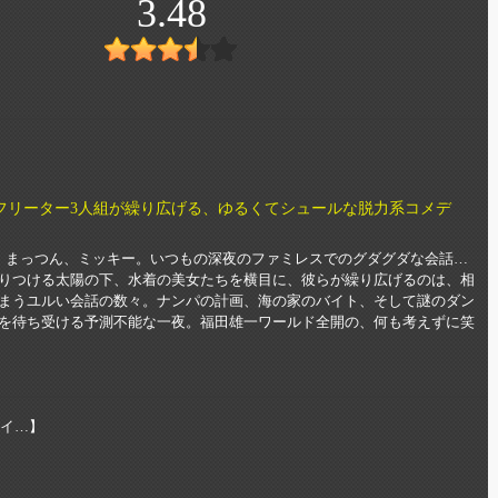
3.48
フリーター3人組が繰り広げる、ゆるくてシュールな脱力系コメデ
、まっつん、ミッキー。いつもの深夜のファミレスでのグダグダな会話…
りつける太陽の下、水着の美女たちを横目に、彼らが繰り広げるのは、相
まうユルい会話の数々。ナンパの計画、海の家のバイト、そして謎のダン
を待ち受ける予測不能な一夜。福田雄一ワールド全開の、何も考えずに笑
ナイ…】