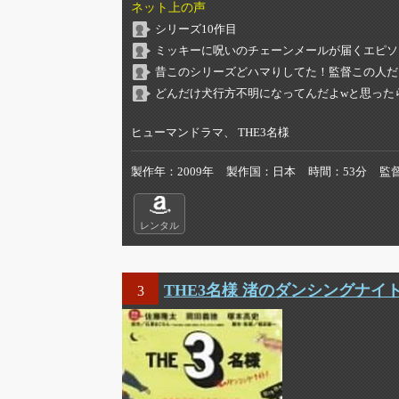
ネット上の声
シリーズ10作目
ミッキーに呪いのチェーンメールが届くエピソー
昔このシリーズどハマりしてた！監督この人だ
どんだけ犬行方不明になってんだよwと思ったら
ヒューマンドラマ、 THE3名様
製作年
2009年
製作国
日本
時間
53分
監
レンタル
THE3名様 渚のダンシングナイト
3