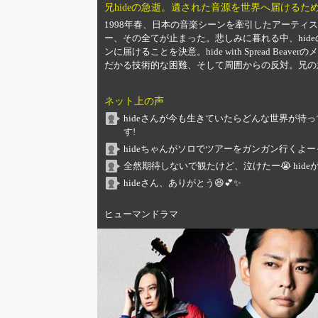
兄hideの急逝。遺された音源を世界へ届ける
1998年春、日本の音楽シーンを牽引したアーティ
ー、その全てが止まった。悲しみに暮れる中、hid
ンに届けることを決意。hide with Spread 
だかる技術的な困難、そして周囲からの反対。兄の
ネット上の声
hideさんが今も生きていたらどんな世界が待
す!
hideちゃんがソロでツアーをガンガン行くよーっ
全然期待しないで観たけど、泣けたー😭 hideが
hideさん、ありがとう😆💕✨
ヒューマンドラマ