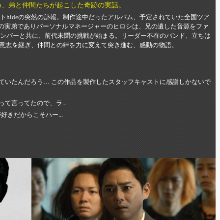
ため、弟と仲間たちが起こした奇跡の実話。
ストhideの突然の訃報。制作途中だったアルバム、予定されていた全国ツア
eの実弟でありパーソナルマネージャーのヒロシは、兄の遺した音源をファ
Beaverのメンバーと共に、前代未聞の挑戦が始まる。リーダー不在のバンド、立ちは
意志を継ぎ、仲間との絆を力に変えて突き進む、感動の物語。
っていたんだろう… この作品を製作したスタッフキャストに感謝しかないで
て言ってたので、ラ...
好きだからこそハー...