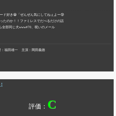
ド好き😁「ぜんぜん気にしてねぇよー😰
ったのか！！ファミレスでだべるだけの話
全部同じ犬www#70、呪いのメール
督
福田雄一
主演
岡田義徳
!
C