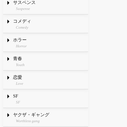
サスペンス
Suspense
コメディ
Comedy
ホラー
Horror
青春
Youth
恋愛
Love
SF
SF
ヤクザ・ギャング
Worthless gang