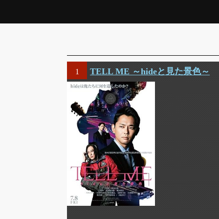
TELL ME ～hideと見た景色～
1