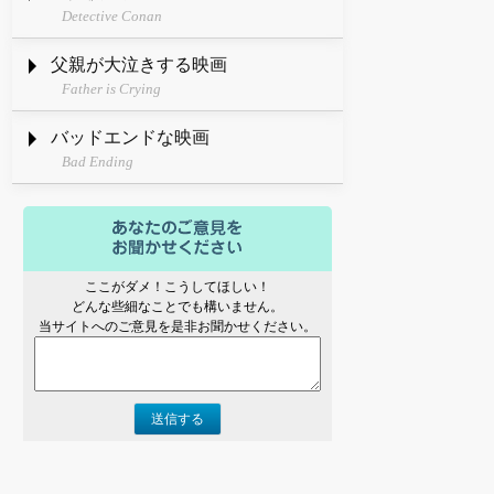
Detective Conan
父親が大泣きする映画
Father is Crying
バッドエンドな映画
Bad Ending
ここがダメ！こうしてほしい！
どんな些細なことでも構いません。
当サイトへのご意見を是非お聞かせください。
送信する