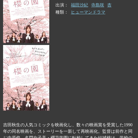
出演
福田沙紀
寺島咲
杏
種類
ヒューマンドラマ
吉田秋生の人気コミックを映画化し、数々の映画賞を受賞した1990
年の同名映画を、ストーリーを一新して再映画化。監督は前作と同
じ中原俊。名門女子高・櫻花学園に転校してきた結城桃は、学校の