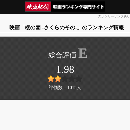
スポンサーリンクあり
映画「櫻の園 -さくらのその-」のランキング情報
E
1.98
評価数：
1015
人