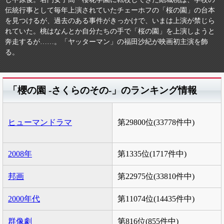
伝統行事として毎年上演されていたチェーホフの「桜の園」の台本
を見つけるが、過去のある事件がきっかけで、いまは上演が禁じら
れていた。桃はなんとか自分たちの手で「桜の園」を上演しようと
奔走するが……。「ヤッターマン」の福田沙紀が映画初主演を飾
る。
「櫻の園 -さくらのその-」のランキング情報
ヒューマンドラマ
第29800位(33778件中)
2008年
第1335位(1717件中)
邦画
第22975位(33810件中)
2000年代
第11074位(14435件中)
群像劇
第816位(855件中)