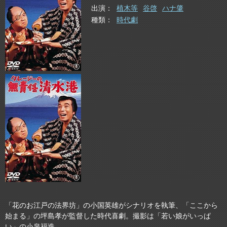
出演
植木等
谷啓
ハナ肇
種類
時代劇
「花のお江戸の法界坊」の小国英雄がシナリオを執筆、「ここから
始まる」の坪島孝が監督した時代喜劇。撮影は「若い娘がいっぱ
い」の小泉福造。