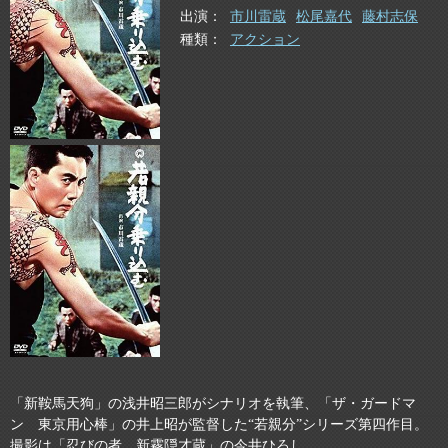
出演
市川雷蔵
松尾嘉代
藤村志保
種類
アクション
「新鞍馬天狗」の浅井昭三郎がシナリオを執筆、「ザ・ガードマ
ン 東京用心棒」の井上昭が監督した“若親分”シリーズ第四作目。
撮影は「忍びの者 新霧隠才蔵」の今井ひろし。