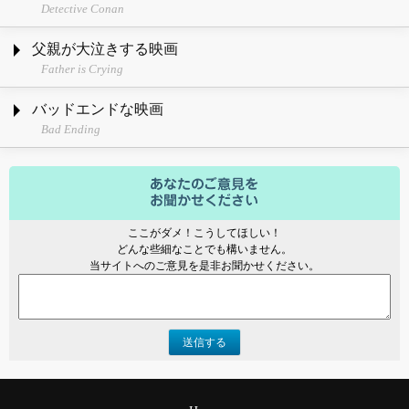
Detective Conan
父親が大泣きする映画
Father is Crying
バッドエンドな映画
Bad Ending
ここがダメ！こうしてほしい！
どんな些細なことでも構いません。
当サイトへのご意見を是非お聞かせください。
送信する