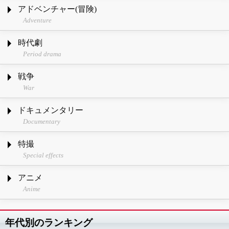
アドベンチャー(冒険)
Adventure
時代劇
Period drama
戦争
War
ドキュメンタリー
Documentary
特撮
Special effects
アニメ
Anime
年代別のランキング