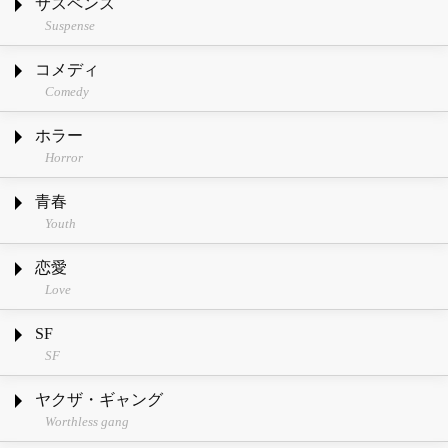
サスペンス
Suspense
コメディ
Comedy
ホラー
Horror
青春
Youth
恋愛
Love
SF
SF
ヤクザ・ギャング
Worthless gang