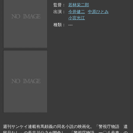
監督
若林栄二郎
出演
今井健二
中原ひとみ
小宮光江
種類
---
週刊サンケイ連載有馬頼義の同名小説の映画化。「警視庁物語 遺
留品なし」の長谷川公之が脚色し、「警視庁物語 一〇八号車」の