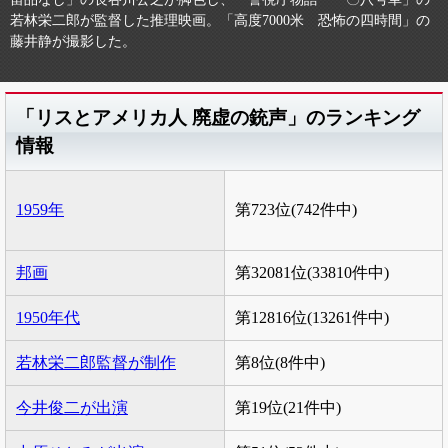
若林栄二郎が監督した推理映画。「高度7000米 恐怖の四時間」の
藤井静が撮影した。
「リスとアメリカ人 廃虚の銃声」のランキング
情報
1959年
第723位(742件中)
邦画
第32081位(33810件中)
1950年代
第12816位(13261件中)
若林栄二郎監督が制作
第8位(8件中)
今井俊二が出演
第19位(21件中)