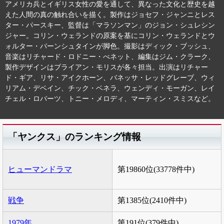
アメリカ兵とイギリス女性の愛を通して、異なった文化と歴史を越
えた人間の真の触れ合いを描く。製作はジョセフ・ジャンニとレス
ター・パースキー、監督は「マラソンマン」のジョン・シュレシン
ジャー。コリン・ウェランドの原案を基にコリン・ウェランドとウ
ォルター・バーンシュタインが脚色。撮影はディック・ブッシュ、
音楽はリチャード・ロドニー・べネット、編集はジム・クラーク、
製作デザインはブライアン・モリスが各々担当。出演はリチャー
ド・ギア、リサ・アイクホーン、バネッサ・レッドグレーブ、ウィ
リアム・デベイン、チック・ベネラ、ウェンディ・モーガン、レイ
チェル・ロバーツ、トニー・メロディ、マーティン・スミスなど。
「ヤンクス」のランキング情報
ヒューマンドラマ
第19860位(33778件中)
戦争
第1385位(2410件中)
1979年
第191位(379件中)