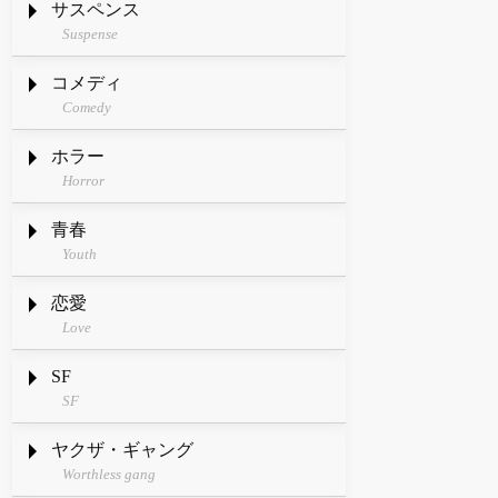
サスペンス
Suspense
コメディ
Comedy
ホラー
Horror
青春
Youth
恋愛
Love
SF
SF
ヤクザ・ギャング
Worthless gang