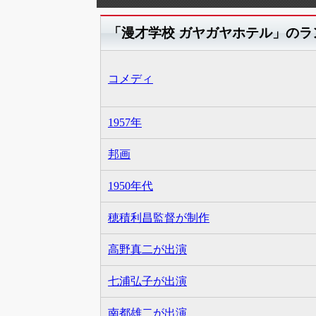
「漫才学校 ガヤガヤホテル」のラ
コメディ
1957年
邦画
1950年代
穂積利昌監督が制作
高野真二が出演
七浦弘子が出演
南都雄二が出演