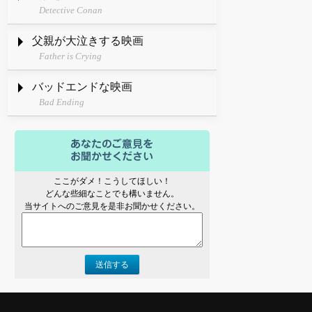
Detective Conan
父親が大泣きする映画
Father is Crying
バッドエンドな映画
Bad Ending
ここがダメ！こうしてほしい！
どんな些細なことでも構いません。
当サイトへのご意見を是非お聞かせください。
送信する