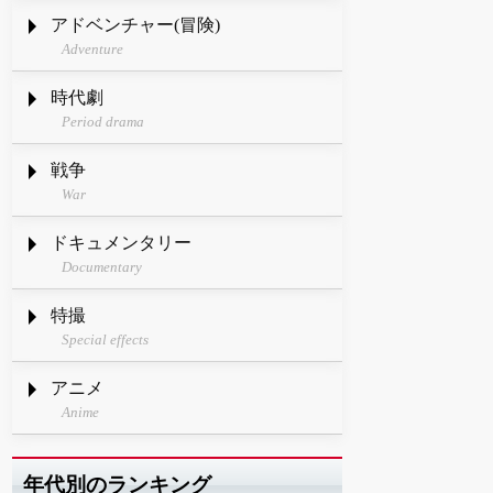
アドベンチャー(冒険)
Adventure
時代劇
Period drama
戦争
War
ドキュメンタリー
Documentary
特撮
Special effects
アニメ
Anime
年代別のランキング