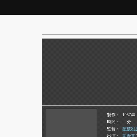
製作
1957年
時間
---分
監督
穂積利
出演
高野真