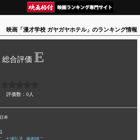
映画「漫才学校 ガヤガヤホテル」のランキング情報
E
評価数：
0
人
 日本
昌
二
七浦弘子
南都雄二