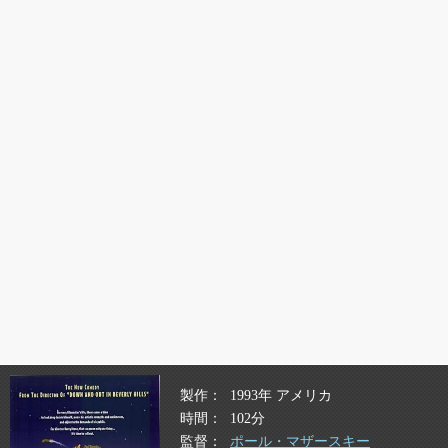
製作
1993年 アメリカ
時間
102分
監督
ポール・マザースキー