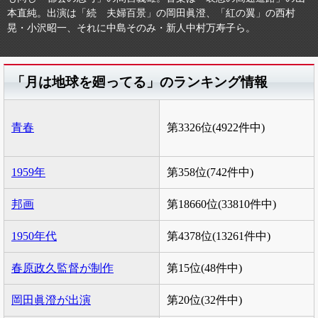
本直純。出演は「続 夫婦百景」の岡田眞澄、「紅の翼」の西村
晃・小沢昭一、それに中島そのみ・新人中村万寿子ら。
「月は地球を廻ってる」のランキング情報
青春
第3326位(4922件中)
1959年
第358位(742件中)
邦画
第18660位(33810件中)
1950年代
第4378位(13261件中)
春原政久監督が制作
第15位(48件中)
岡田眞澄が出演
第20位(32件中)