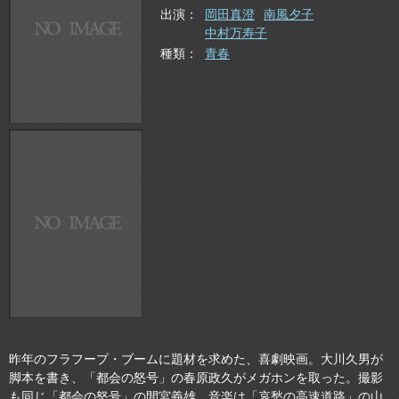
出演
岡田真澄
南風夕子
中村万寿子
種類
青春
昨年のフラフープ・ブームに題材を求めた、喜劇映画。大川久男が
脚本を書き、「都会の怒号」の春原政久がメガホンを取った。撮影
も同じ「都会の怒号」の間宮義雄。音楽は「哀愁の高速道路」の山