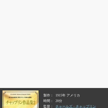
製作
1915年 アメリカ
時間
20分
監督
チャールズ・チャップリン