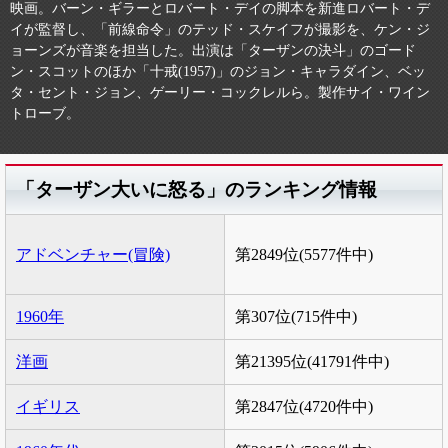
映画。バーン・ギラーとロバート・デイの脚本を新進ロバート・デ
イが監督し、「前線命令」のテッド・スケイフが撮影を、ケン・ジ
ョーンズが音楽を担当した。出演は「ターザンの決斗」のゴード
ン・スコットのほか「十戒(1957)」のジョン・キャラダイン、ベッ
タ・セント・ジョン、ゲーリー・コックレルら。製作サイ・ワイン
トローブ。
「ターザン大いに怒る」のランキング情報
アドベンチャー(冒険)
第2849位(5577件中)
1960年
第307位(715件中)
洋画
第21395位(41791件中)
イギリス
第2847位(4720件中)