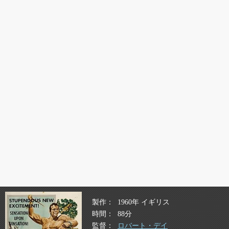
製作
1960年 イギリス
時間
88分
監督
ロバート・デイ