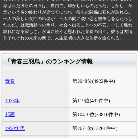
結ばれた彼らの日々は、自由で、輝かしいものだった。しかし、卒
業という名の終わりが近づくにつれ、彼らの関係に変化が訪れる。
一人の美しい女性の出現が、三人の間に淡い恋と競争心をもたらし
たのだ。就職活動への焦り、社会へ出ることへの不安、そして離れ
離れになる寂しさ。永遠に続くと思われた青春の日々。彼らは友情
とそれぞれの未来の間で、人生最初の大きな決断を迫られる。
「青春三羽烏」のランキング情報
青春
第2048位(4922件中)
1953年
第119位(492件中)
邦画
第10410位(33810件中)
1950年代
第2671位(13261件中)