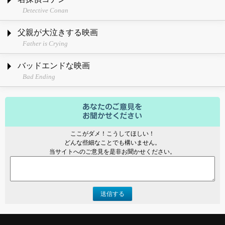
Detective Conan
父親が大泣きする映画
Father is Crying
バッドエンドな映画
Bad Ending
ここがダメ！こうしてほしい！
どんな些細なことでも構いません。
当サイトへのご意見を是非お聞かせください。
送信する