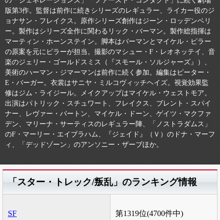
の「ジェネレーションズ」「ファースト・コンタクト」に続く劇場
版第3作。監督は前作に続きシリーズのレギュラー、ライカー役のジ
ョナサン・フレイクス。原作シリーズ創作はジーン・ロッデンベリ
ー。製作はシリーズ全作に関わるリック・バーマン。製作総指揮は
マーティン・ホーンステイン。脚本はバーマンとマイケル・ピラー
の原案を元にピラーが担当。撮影のマシュー・F・レオネッテイ、音
楽のジェリー・ゴールドスミス（『スモール・ソルジャーズ』）、
美術のハーマン・ジマーマンは前作に続く参加。編集はピーター・
E・バーガー。衣裳はサニヤ・ミルコヴィッチヘイズ。視覚効果監
修はジム・ライジール。メイクアップはマイケル・ウェストモア。
出演はパトリック・スチュワート、フレイクス、ブレント・スパイ
ナー、レヴァー・バートン、マイケル・ドーン、ゲイツ・マクファ
デン、マリーナ・サーティスのレギュラー陣、「ノストラダムス」
のF・マーリー・エイブラハム、『ジェイド』（Ｖ）のドナ・マーフ
ィ、「デッドゾーン」のアンソニー・ザーブほか。
「スター・トレック/叛乱」のランキング情報
SF
第1319位(4700件中)