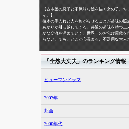
【古本屋の息子と不気味な絵を描く女の子。ち
ィ。】
植木の手入れと人を怖がらせることが趣味の照
あかりが引っ越してくる。共通の趣味を持つ二
かな交流を深めていく。世界一のお化け屋敷を
らない。でも、どこか心温まる、不器用な大人
「全然大丈夫」のランキング情報
ヒューマンドラマ
2007年
邦画
2000年代