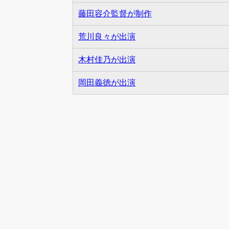
藤田容介監督が制作
荒川良々が出演
木村佳乃が出演
岡田義徳が出演