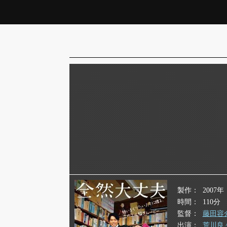
製作
2007年
時間
110分
監督
藤田容
出演
荒川良