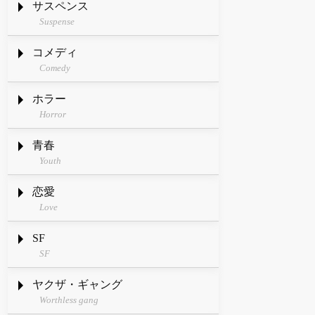
サスペンス
Suspense
コメディ
Comedy
ホラー
Horror
青春
Youth
恋愛
Love
SF
SF
ヤクザ・ギャング
Worthless gang