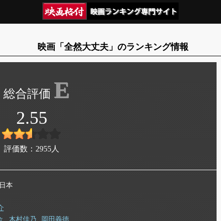
映画「全然大丈夫」のランキング情報
E
2.55
評価数：
2955
人
 日本
介
々
木村佳乃
岡田義徳