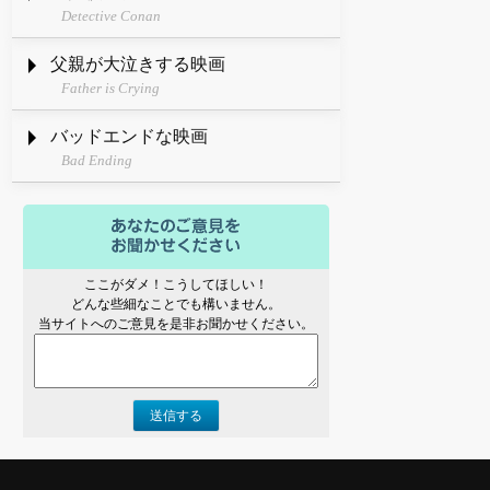
Detective Conan
父親が大泣きする映画
Father is Crying
バッドエンドな映画
Bad Ending
ここがダメ！こうしてほしい！
どんな些細なことでも構いません。
当サイトへのご意見を是非お聞かせください。
送信する