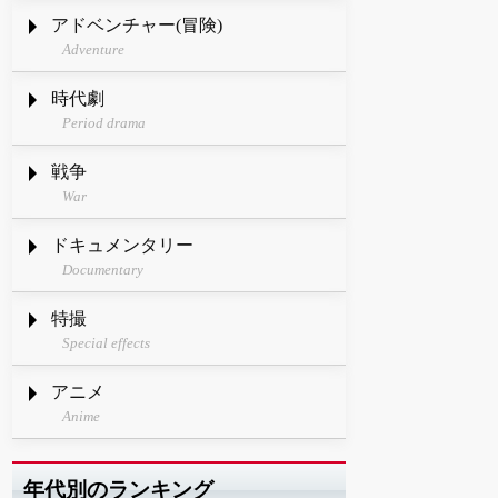
アドベンチャー(冒険)
Adventure
時代劇
Period drama
戦争
War
ドキュメンタリー
Documentary
特撮
Special effects
アニメ
Anime
年代別のランキング