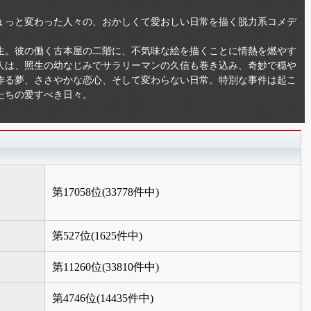
ょっと変わった人々の、おかしくて愛おしい日常を描く脱力系コメデ
生。彼の働く古本屋の二階に、不気味な絵を描くことに情熱を燃やす
人は、照生の幼なじみでサラリーマンの久信も巻き込み、奇妙で穏や
作る夢、ささやかな恋心、そして変わらない日常。特別な事件は起こ
たちの愛すべき日々。
第17058位(33778件中)
第527位(1625件中)
第11260位(33810件中)
第4746位(14435件中)