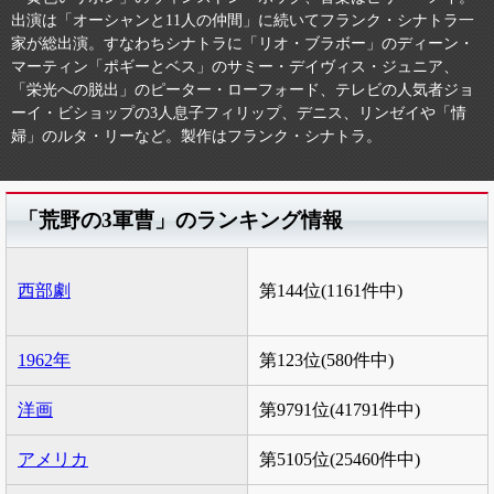
出演は「オーシャンと11人の仲間」に続いてフランク・シナトラ一
家が総出演。すなわちシナトラに「リオ・ブラボー」のディーン・
マーティン「ポギーとベス」のサミー・デイヴィス・ジュニア、
「栄光への脱出」のピーター・ローフォード、テレビの人気者ジョ
ーイ・ビショップの3人息子フィリップ、デニス、リンゼイや「情
婦」のルタ・リーなど。製作はフランク・シナトラ。
「荒野の3軍曹」のランキング情報
西部劇
第144位(1161件中)
1962年
第123位(580件中)
洋画
第9791位(41791件中)
アメリカ
第5105位(25460件中)